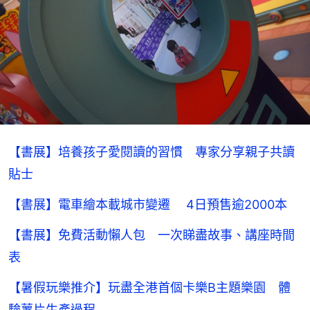
【書展】培養孩子愛閱讀的習慣 專家分享親子共讀
貼士
【書展】電車繪本載城市變遷 4日預售逾2000本
【書展】免費活動懶人包 一次睇盡故事、講座時間
表
【暑假玩樂推介】玩盡全港首個卡樂B主題樂園 體
驗薯片生產過程