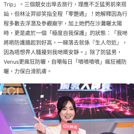
Trip」。三個靚女出埠去旅行，理應不乏猛男前來搭
訕，但林沚羿卻笑指全程「零艷遇」！她解釋因為行
程多數去浮潛及參觀廟宇，加上她們在沙灘曬太陽
時，更是處於一個「極度自我保護」的狀態：「我哋
將啲防護牆起到好高，一睇落去就係『生人勿近』，
因為唔想畀人騷擾到我哋嘅安靜。」除了防猛男，
Venus更瘋狂防曬，自嘲每日「噴噴噴噴」瘋狂補防
曬，力保白滑肌膚。