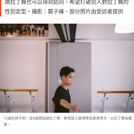
跳拉丁舞也可以得到認同，希望打破別人對拉丁舞的
性別定型。攝影：鄭子峰、部分照片由受訪者提供
13歲的林子鈞，從6歲開始跳拉丁舞，夢想是入選港隊為香港爭光，以拉丁舞為職
業。