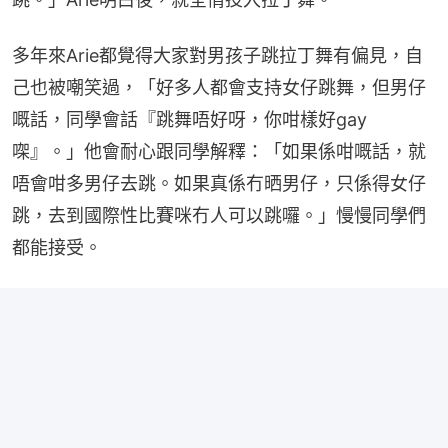
多年來Arie都覺得大家對男孩子跳拉丁舞有偏見，自
己也被嘲笑過，「好多人都會支持女仔跳舞，但男仔
嘅話，同學會話『跳舞唔好呀，你咁樣好gay
㗎』。」他會耐心跟同學解釋：「如果係咁嘅話，就
唔會咁多男仔去跳。如果真係冇晒男仔，只係得女仔
跳，去到國際性比賽咪冇人可以跳囉。」慢慢同學們
都能接受。