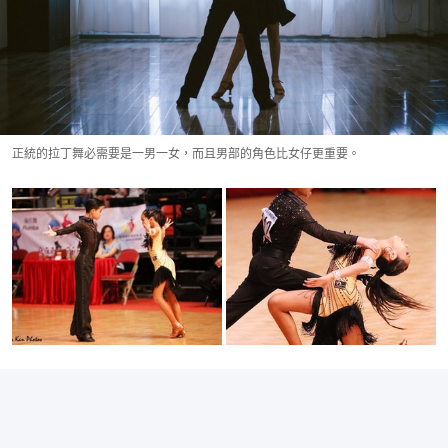
正統的拉丁舞必需要是一男一女，而且男部的角色比女仔更重要。