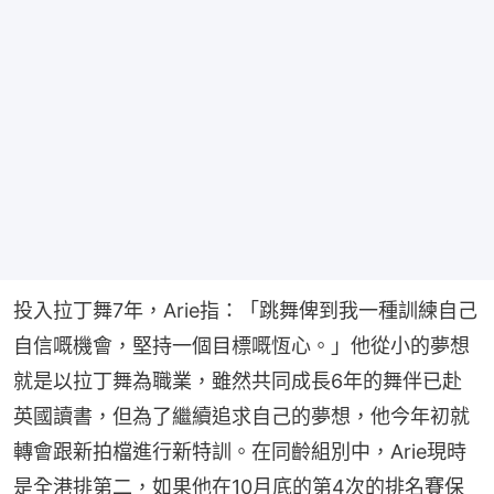
投入拉丁舞7年，Arie指：「跳舞俾到我一種訓練自己
自信嘅機會，堅持一個目標嘅恆心。」他從小的夢想
就是以拉丁舞為職業，雖然共同成長6年的舞伴已赴
英國讀書，但為了繼續追求自己的夢想，他今年初就
轉會跟新拍檔進行新特訓。在同齡組別中，Arie現時
是全港排第二，如果他在10月底的第4次的排名賽保