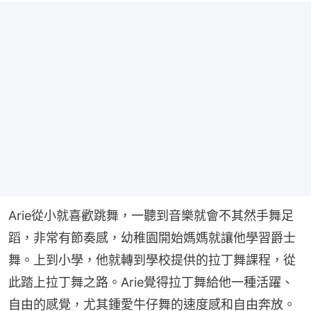
Arie從小就喜歡跳舞，一聽到音樂就會不其然手舞足
蹈，非常有節奏感，幼稚園開始媽媽就讓他學習爵士
舞。上到小學，他就轉到學校提供的拉丁舞課程，從
此踏上拉丁舞之路。Arie覺得拉丁舞給他一種活躍、
自由的感覺，尤其鍾愛牛仔舞的速度感和自由奔放。