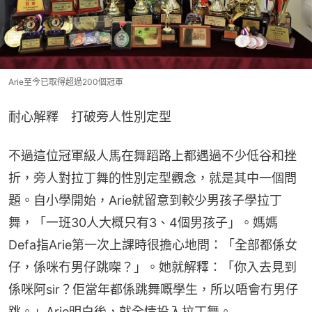
Arie至今已取得超過200個冠軍
耐心解釋　打破旁人性別定型
不過這位冠軍級人馬在舞蹈路上都遇過不少低谷和挫
折，旁人對拉丁舞的性別定型觀念，就是其中一個問
題。自小學開始，Arie就留意到較少男孩子學拉丁
舞，「一班30人大概只有3、4個男孩子」。媽媽
Defa指Arie第一次上課時很擔心地問：「全部都係女
仔，係咪冇男仔跳㗎？」。她就解釋：「你入去見到
係咪阿sir？佢當年都係跳舞嘅學生，所以唔會冇男仔
跳。」Arie明白後，就全情投入拉丁舞。