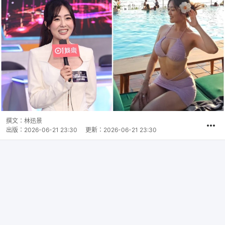
撰文：
林迅景
出版：
2026-06-21 23:30
更新：
2026-06-21 23:30