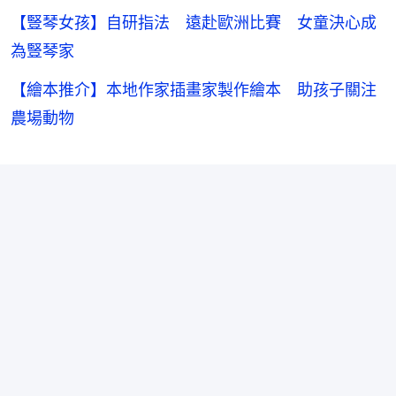
【豎琴女孩】自研指法 遠赴歐洲比賽 女童決心成
為豎琴家
【繪本推介】本地作家插畫家製作繪本 助孩子關注
農場動物