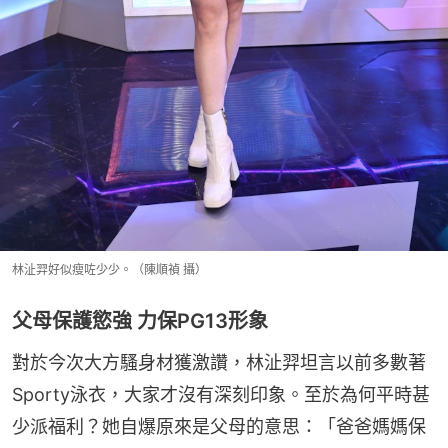
林沚羿好似瘦咗少少。（陳順禎 攝）
父母保護慾強 力保PG13形象
對於今次大方騷身材獲激讚，林沚羿坦言以前多數著
Sporty泳衣，大家才沒有深刻印象。至於為何平時甚
少派福利？她自爆原來是父母的意思：「爸爸媽媽保