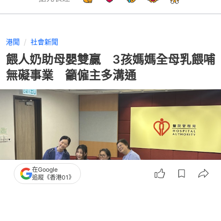
港聞
社會新聞
餵人奶助母嬰雙贏 3孩媽媽全母乳餵哺
無礙事業 籲僱主多溝通
在Google
追蹤《香港01》
撰文：
呂婉盈