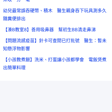
幼兒最常誤吞硬幣、積木 醫生親身吞下玩具測多久
隨糞便排出
【湊B教室8】善用吸鼻器 幫初生BB清走鼻涕
【問題流感疫苗】針卡可查閱已打批號 醫生：暫未
知懸浮物影響
【小孩教煮餸】洗米、打蛋讓小孩都學會 電飯煲煮
出簡單料理