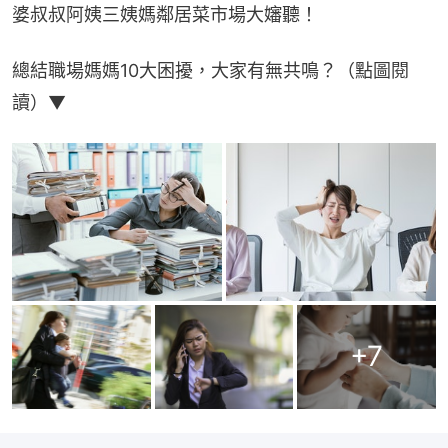
婆叔叔阿姨三姨媽鄰居菜市場大嬸聽！
總結職場媽媽10大困擾，大家有無共鳴？（點圖閱
讀）▼
+
7