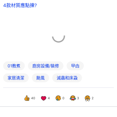
4款材質應點揀?
01教煮
廚房設備/裝修
曱甴
家居清潔
颱風
滅蟲和床蝨
40
4
0
3
2