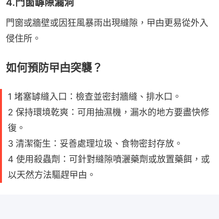
4.門窗罅隙漏洞
門窗或牆壁或因狂風暴雨出現縫隙，曱甴更易從外入
侵住所。
如何預防曱甴突襲？
1 堵塞罅縫入口：檢查並密封牆縫、排水口。
2 保持環境乾爽：可用抽濕機，漏水的地方要盡快修
復。
3 清潔衞生：妥善處理垃圾、食物密封存放。
4 使用殺蟲劑：可針對縫隙噴灑藥劑或放置藥餌，或
以天然方法驅趕曱甴。