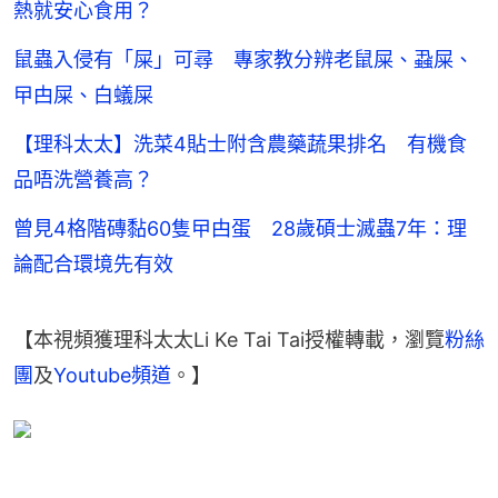
熱就安心食用？
鼠蟲入侵有「屎」可尋 專家教分辨老鼠屎、蝨屎、
曱甴屎、白蟻屎
【理科太太】洗菜4貼士附含農藥蔬果排名 有機食
品唔洗營養高？
曾見4格階磚黏60隻曱甴蛋 28歲碩士滅蟲7年：理
論配合環境先有效
【本視頻獲理科太太Li Ke Tai Tai授權轉載，瀏覽
粉絲
團
及
Youtube頻道
。】