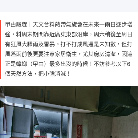
曱甴驅趕｜天文台料熱帶氣旋會在未來一兩日逐步增
強，料周末期間靠近廣東東部沿岸，周六稍後至周日
有狂風大驟雨及雷暴。打不打成風還是未知數，但打
風落雨前後更要注意家居衞生，尤其廚房清潔，因這
正是蟑螂（曱甴）最多出沒的時候！不妨參考以下6
個天然方法，把小強消滅！