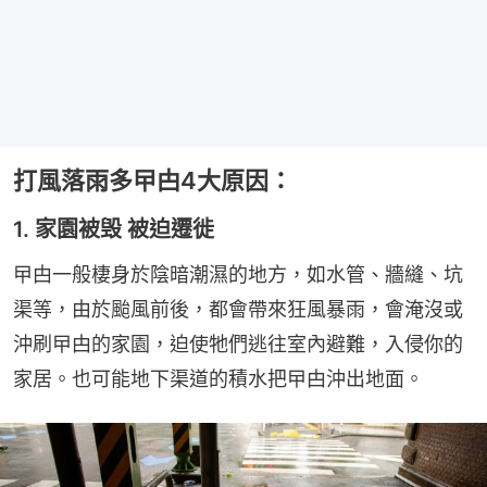
打風落雨多曱甴4大原因：
1. 家園被毁 被迫遷徙
曱甴一般棲身於陰暗潮濕的地方，如水管、牆縫、坑
渠等，由於颱風前後，都會帶來狂風暴雨，會淹沒或
沖刷曱甴的家園，迫使牠們逃往室內避難，入侵你的
家居。也可能地下渠道的積水把曱甴沖出地面。