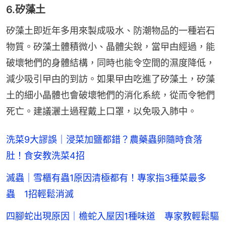
6.矽藻土
矽藻土即近年多用來製成吸水、防潮物品的一種岩石
物質。矽藻土體積微小、晶體尖銳，當曱甴經過，能
破壞牠們的身體結構，同時也能令空間的濕度降低，
減少吸引曱甴的到訪。如果曱甴吃進了矽藻土，矽藻
土的細小晶體也會破壞牠們的消化系統，從而令牠們
死亡。建議灑土過程戴上口罩，以免吸入肺中。
洗菜9大謬誤｜浸菜加鹽都錯？農藥蟲卵隨時食落
肚！食安教洗菜4招
滅蟲｜雪櫃有蟲1原因清極都有！專家指3種菜最多
蟲 1招輕鬆消滅
四腳蛇出現原因｜檐蛇入屋因1種味道 專家教輕鬆驅