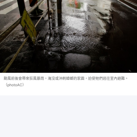
颱風前後會帶來狂風暴雨，淹沒或沖刷蟑螂的家園，迫使牠們逃往室內避難。
（photoAC）