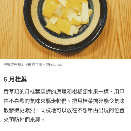
檸檬皮有驅走曱甴的作用。(Photo-ac)
5.月桂葉
香草類的月桂葉驅蟑的原理和柑橘類水果一樣，用曱
甴不喜歡的氣味來驅走牠們。把月桂菜搗碎能令氣味
散發得更濃烈，同樣地可以放在不想曱甴出現的位置
來預防牠們來襲。