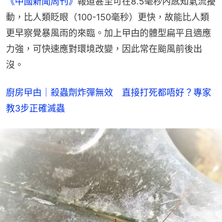
《中國新聞周刊》
報道甚至可在8.5毫秒內感知氣流擾
動，比人類眨眼（100-150毫秒）更快，故能比人類
更早察覺暴風雨的來臨。加上曱甴的體型扁平且適應
力強，可快速應對環境改變，因此常在颱風前後出
沒。
廚房曱甴｜殺蟲劑炸彈無效　直接打死都唔好？專家
教3步正確滅蟲