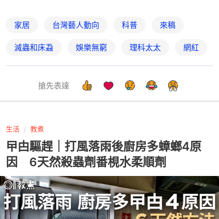
家居
台灣藝人動向
科普
來稿
滅蟲和床蝨
娛樂無窮
理科太太
網紅
搶先表達
生活
教煮
曱甴驅趕｜打風落雨後廚房多蟑螂4原
因 6天然殺蟲劑番梘水柔順劑