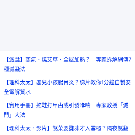
【滅蝨】蒸氣、燒艾草、全屋加熱？ 專家拆解網傳7
種滅蝨法
【理科太太】嬰兒小孩腸胃炎？睇片教你1分鐘自製安
全電解質水
【實用手冊】拖鞋打曱甴或引發哮喘 專家教授「滅
門」大法
【理科太太．影片】餸菜要攤凍才入雪櫃？隔夜餸翻