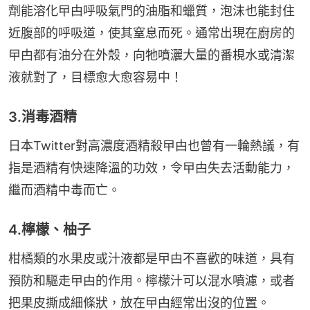
劑能溶化曱甴呼吸氣門的油脂和蠟質，泡沫也能封住
近腹部的呼吸道，使其窒息而死。通常出現在廚房的
曱甴都有油分在外殼，向牠噴灑大量的番梘水或清潔
液就對了，目標愈大愈容易中！
3.消毒酒精
日本Twitter對高濃度酒精殺曱甴也曾有一輪熱議，有
指是酒精有快速降溫的功效，令曱甴失去活動能力，
繼而酒精中毒而亡。
4.檸檬、柚子
柑橘類的水果皮或汁液都是曱甴不喜歡的味道，具有
預防和驅走曱甴的作用。檸檬汁可以混水噴濾，或者
把果皮撕成細條狀，放在曱甴經常出沒的位置。