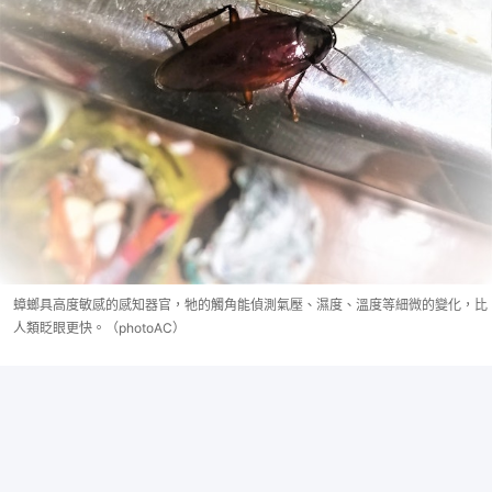
蟑螂具高度敏感的感知器官，牠的觸角能偵測氣壓、濕度、溫度等細微的變化，比
人類眨眼更快。（photoAC）