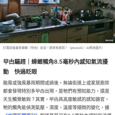
打風前後最多蟑螂（曱甴）出沒，原來有原因！（photoAC、AI修改圖片）
曱甴驅趕｜蟑螂觸角8.5毫秒內感知氣流擾
動 快過眨眼
颱風或強風暴雨期間或過後，無論街道上或家居廚房
都會發現特別多曱甴出現，是牠們有預知能力，還是
天生觸覺敏銳？其實，曱甴具高度敏感的感知器官，
牠的觸角能偵測氣壓、濕度、溫度等細微的變化，據