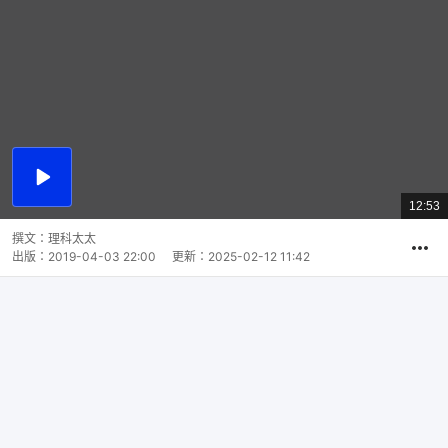
播
放
12:53
總
影
共
片
時
撰文：
理科太太
間
出版：
2019-04-03 22:00
更新：
2025-02-12 11:42