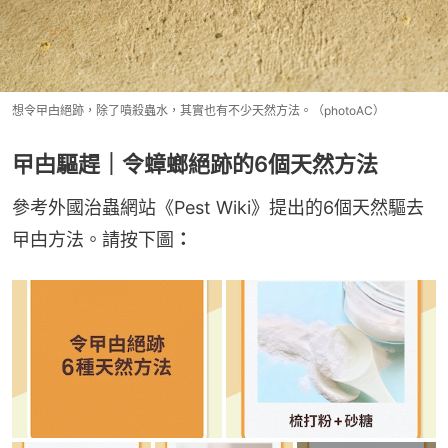
想令曱甴絕跡，除了噴殺蟲水，其實也有不少天然方法。（photoAC）
曱甴驅趕｜令蟑螂絕跡的6個天然方法
參考外國治蟲網站《Pest Wiki》提出的6個天然驅去
曱甴方法。請按下圖
：