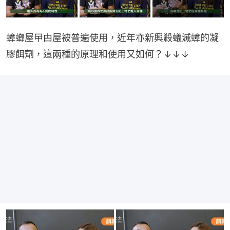
蟑螂屋曱甴屋被普遍使用，近年亦新興殺蟻滅蟑的凝
膠餌劑，這兩種的原理和使用又如何？↓↓↓