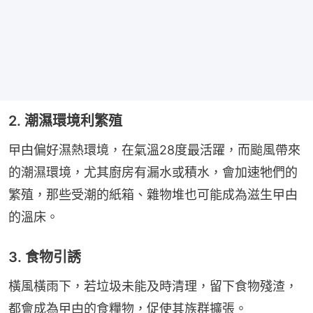
2. 潮濕環境利繁殖
曱甴偏好濕熱環境，在氣溫28度最活躍，而颱風帶來
的潮濕環境，尤其廚房有漏水或積水，會加速牠們的
繁殖，那些受潮的紙箱、雜物堆也可能成為滋生曱甴
的溫床。
3. 食物引誘
橫風橫雨下，若垃圾未能及時清理，留下食物殘渣，
都會成為曱甴的食糧物，促使其族群擴張。