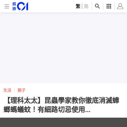
繁
|
简
生活
親子
【理科太太】昆蟲學家教你徹底消滅蟑
螂螞蟻蚊！有細路切忌使用…