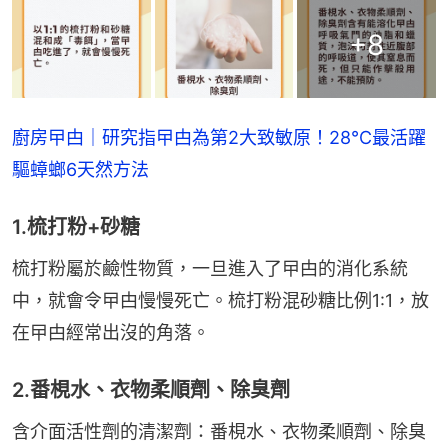
+
8
廚房曱甴｜研究指曱甴為第2大致敏原！28°C最活躍
驅蟑螂6天然方法
1.梳打粉+砂糖
梳打粉屬於鹼性物質，一旦進入了曱甴的消化系統
中，就會令曱甴慢慢死亡。梳打粉混砂糖比例1:1，放
在曱甴經常出沒的角落。
2.番梘水、衣物柔順劑、除臭劑
含介面活性劑的清潔劑：番梘水、衣物柔順劑、除臭