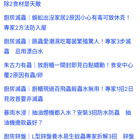
除2食材是天敵
廚房滅蟲｜蜈蚣出沒家居2原因小心有毒可致休克！
專家2方法防入屋
廚房滅蟲｜跳蟲愛潮濕吃霉菌繁殖驚人！專家3步滅
蟲 忌用漂白水
朱古力有蟲｜放廚櫃一開封即見白點蠕動！食安中心
覆2原因有蟲/卵
廚房滅蟲｜廚櫃現過百飛蟲殺蟲水無用！專家1招2日
見效首要非滅蟲
暴雨水浸｜抽油煙機都入水？安裝3招防水防蟲 抽
油機邊款最好？
廚房鋅盤｜L型鋅盤養水易生蚊蟲專家拆解3招 鋅盤