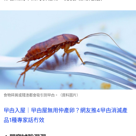
食物碎屑或殘渣都會吸引到曱甴。（資料圖片）
曱甴入屋｜曱甴屋無用仲產卵？網友推4曱甴消滅產
品1種專家話冇效