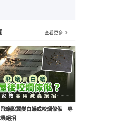
章
查看更多
｜飛蟻脫翼變白蟻或咬爛傢俬 專
滅蟲絕招