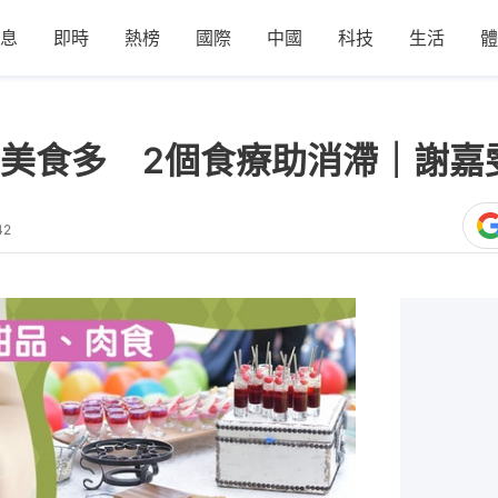
息
即時
熱榜
國際
中國
科技
生活
體
美食多 2個食療助消滯｜謝嘉
42