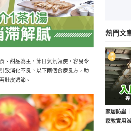
熱門文
食、甜品為主，節日氣氛軀使，容易令
引致消化不良。以下兩個食療良方，助
著肚皮過節。
家居防蟲
家教實用