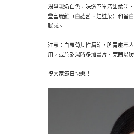
湯呈現奶白色，味道不單清甜柔潤，
豐富纖維（白蘿蔔、娃娃菜）和蛋白
膩感。
注意：白蘿蔔其性屬涼，脾胃虛寒人
用，或於熬湯時多加薑片、莞茜以暖
祝大家節日快樂！