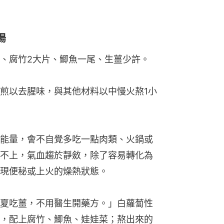
湯
、腐竹2大片、鯽魚一尾、生薑少許。
煎以去腥味，與其他材料以中慢火熬1小
能量，會不自覺多吃一點肉類、火鍋或
不上，氣血趨於靜斂，除了容易轉化為
現便秘或上火的燥熱狀態。
夏吃薑，不用醫生開藥方。」白蘿蔔性
，配上腐竹、鯽魚、娃娃菜；熬出來的