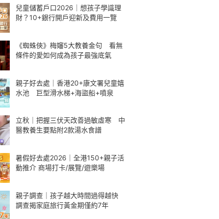
兒童儲蓄戶口2026｜想孩子學識理
財？10+銀行開戶迎新及費用一覽
《蜘蛛俠》梅嬸5大教養金句 看無
條件的愛如何成為孩子最強底氣
親子好去處｜香港20+康文署兒童嬉
水池 巨型滑水梯+海盜船+噴泉
立秋｜把握三伏天改善過敏虛寒 中
醫教養生要點附2款湯水食譜
暑假好去處2026｜全港150+親子活
動推介 商場打卡/展覽/遊樂場
親子調查｜孩子越大時間過得越快
調查揭家庭旅行黃金期僅約7年