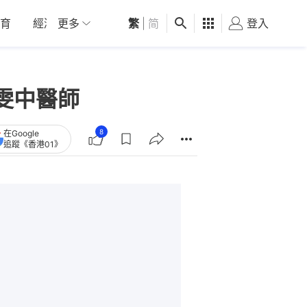
育
經濟
更多
01深圳
繁
觀點
|
简
健康
好食玩飛
登入
女
雯中醫師
8
在Google
追蹤《香港01》