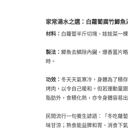
家常湯水之選：白蘿蔔腐竹鯽魚
材料：
白蘿蔔半斤切塊、娃娃菜一棵
製法：
鯽魚去鱗除內臟，爆香薑片略
時。
功效：
冬天天氣寒冷，身體為了積存
烤肉，以令自己暖和。但若運動量跟
脂肪外，食積化熱，亦令身體容易出
民間流行一句養生諺語：「冬吃蘿蔔
味甘涼；熟食能益脾和胃、消食下氣