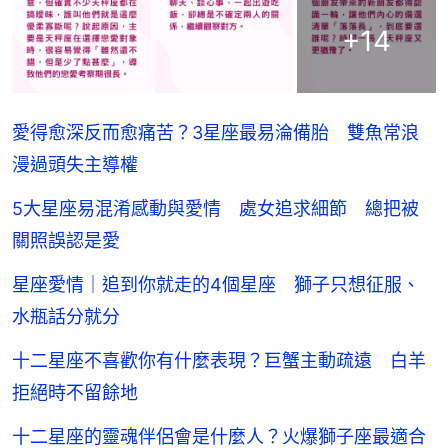
+
14
愛得愈深反而愈痛苦？3星座最易淪備胎 雙魚常浪
漫過頭失主導權
5大星座易混淆感動與愛情 處女追求細節 總把被
關照誤認是愛
星座愛情｜追到你就走的4個星座 獅子只想征服、
水瓶話分就分
十二星座不喜歡你有什麼表現？巨蟹主動疏遠 白羊
拒絕時不留餘地
十二星座的靈魂伴侶會是什麼人？火爆獅子座最適合