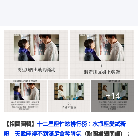
+
14
【相關圖輯】
十二星座性慾排行榜：水瓶座愛試新
嘢　天蠍座得不到滿足會發脾氣
（點圖繼續閲讀）：