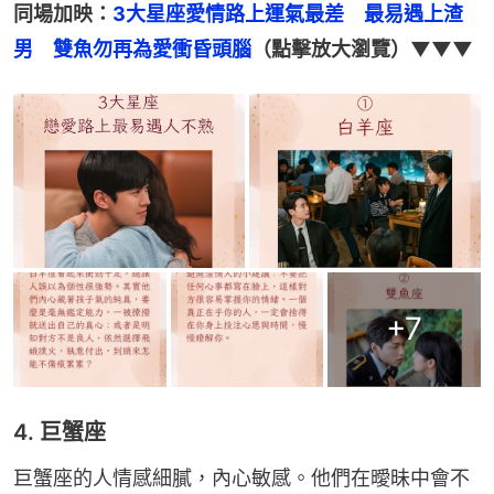
同場加映：
3大星座愛情路上運氣最差　最易遇上渣
男　雙魚勿再為愛衝昏頭腦
（點擊放大瀏覽）▼▼▼
+
7
4. 巨蟹座
巨蟹座的人情感細膩，內心敏感。他們在曖昧中會不