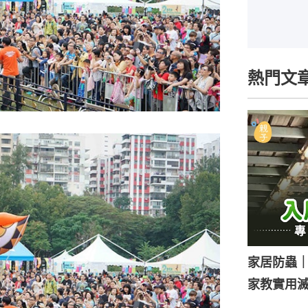
熱門文
家居防蟲
家教實用