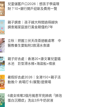
兒童儲蓄戶口2026｜想孩子學識理
財？10+銀行開戶迎新及費用一覽
親子調查｜孩子越大時間過得越快
調查揭家庭旅行黃金期僅約7年
立秋｜把握三伏天改善過敏虛寒 中
醫教養生要點附2款湯水食譜
親子好去處｜香港20+康文署兒童嬉
水池 巨型滑水梯+海盜船+噴泉
暑假好去處2026｜全港150+親子活
動推介 商場打卡/展覽/遊樂場
6歲女咳嗽2個月揭患罕見肺病「肺泡
蛋白沉積症」洗出3升牛奶狀液