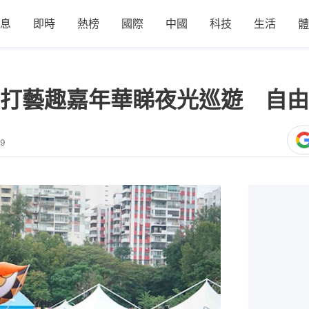
息
即時
熱榜
國際
中國
科技
生活
體
打藝趣嘉年華睇夜光巡遊 自由
39