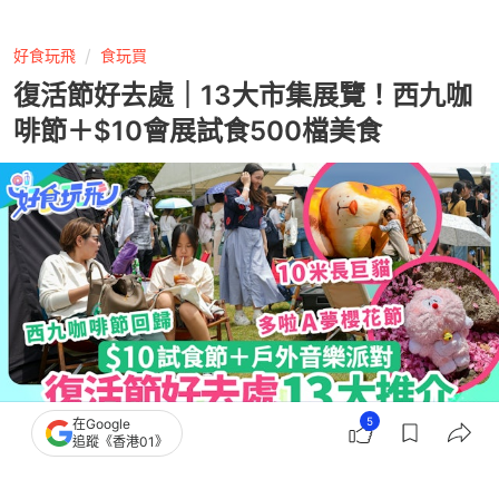
好食玩飛
食玩買
復活節好去處｜13大市集展覽！西九咖
啡節＋$10會展試食500檔美食
5
在Google
追蹤《香港01》
撰文：
蘇翰林
出版：
2026-03-31 18:13
更新：
2026-04-01 18:10