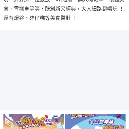
食、雪糕車等等，既創新又經典，大人細路都啱玩 ！
還有爆谷、砵仔糕等美食醫肚 ！