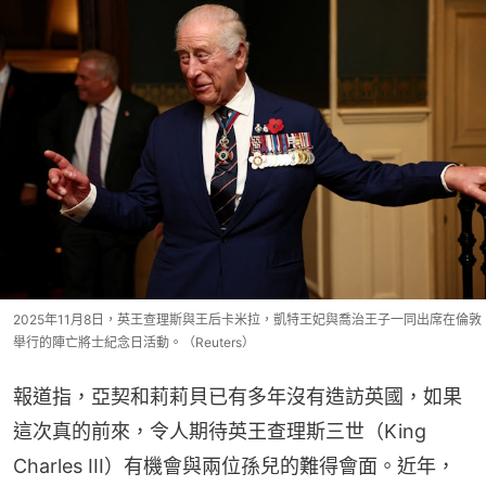
2025年11月8日，英王查理斯與王后卡米拉，凱特王妃與喬治王子一同出席在倫敦
舉行的陣亡將士紀念日活動。（Reuters）
報道指，亞契和莉莉貝已有多年沒有造訪英國，如果
這次真的前來，令人期待英王查理斯三世（King 
Charles III）有機會與兩位孫兒的難得會面。近年，