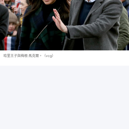
哈里王子與梅根·馬克爾。（vcg）