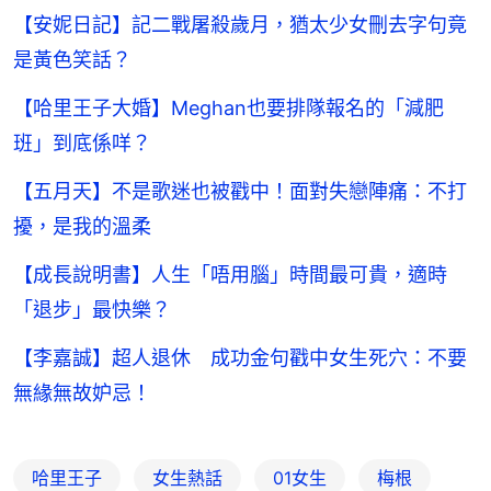
【安妮日記】記二戰屠殺歲月，猶太少女刪去字句竟
是黃色笑話？
【哈里王子大婚】Meghan也要排隊報名的「減肥
班」到底係咩？
【五月天】不是歌迷也被戳中！面對失戀陣痛：不打
擾，是我的溫柔
【成長說明書】人生「唔用腦」時間最可貴，適時
「退步」最快樂？
【李嘉誠】超人退休 成功金句戳中女生死穴：不要
無緣無故妒忌！
哈里王子
女生熱話
01女生
梅根