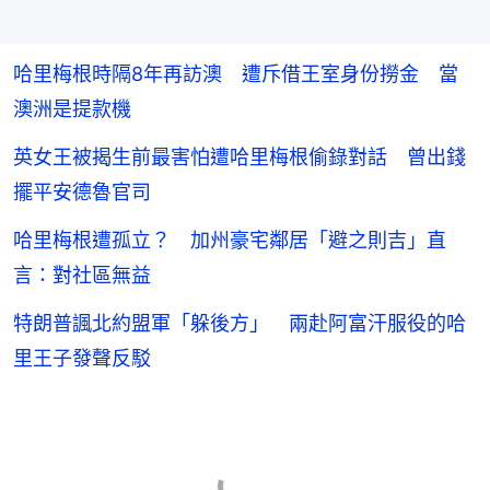
哈里梅根時隔8年再訪澳 遭斥借王室身份撈金 當
澳洲是提款機
英女王被揭生前最害怕遭哈里梅根偷錄對話 曾出錢
擺平安德魯官司
哈里梅根遭孤立？ 加州豪宅鄰居「避之則吉」直
言：對社區無益
特朗普諷北約盟軍「躲後方」 兩赴阿富汗服役的哈
里王子發聲反駁