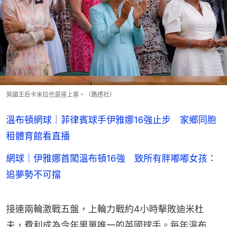
英國王后卡米拉也是座上客。（路透社）
溫布頓網球｜菲律賓球手伊雅娜16強止步 家鄉同胞
租體育館看直播
網球｜伊雅娜首闖溫布頓16強 致所有胖嘟嘟女孩：
追夢勢不可擋
接連兩輪激戰五盤，上輪力戰約4小時擊敗迪米杜
夫，費利成為今年男單唯一的英國球手。每年溫布