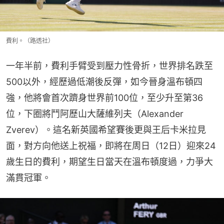
費利。（路透社）
一年半前，費利手臂受到壓力性骨折，世界排名跌至
500以外，經歷過低潮後反彈，如今晉身溫布頓四
強，他將會首次躋身世界前100位，至少升至第36
位，下圈將鬥阿歷山大薩維列夫（Alexander 
Zverev）。這名新英國希望賽後更與王后卡米拉見
面，對方向他送上祝福，即將在周日（12日）迎來24
歲生日的費利，期望生日當天在溫布頓度過，力爭大
滿貫冠軍。