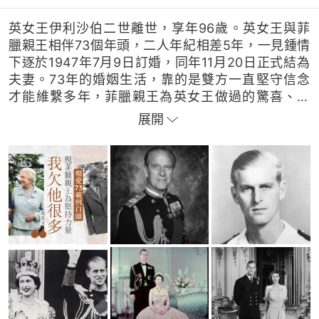
英女王伊利沙伯二世離世，享年96歲。英女王與菲
臘親王相伴73個年頭，二人年紀相差5年，一見鍾情
下逐於1947年7月9日訂婚，同年11月20日正式結為
夫妻。73年的婚姻生活，靠的是雙方一直堅守信念
才能維繫多年，菲臘親王為英女王做過的驚喜、默
默在身邊守護對方等等的甜蜜秘訣，都能令英女王
展開
感到安心，只有菲臘親王在身邊，英女王才會笑得
忘懷。