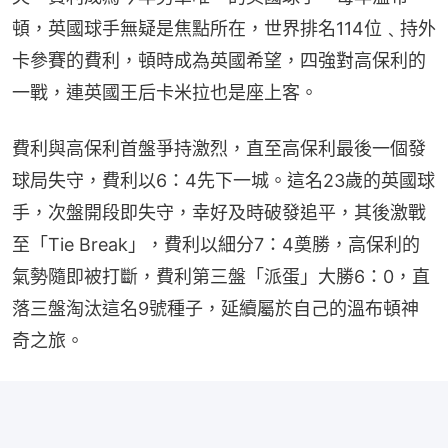
頓，英國球手無疑是焦點所在，世界排名114位﹑持外
卡參賽的費利，頓時成為英國希望，四強對高保利的
一戰，連英國王后卡米拉也是座上客。
費利與高保利首盤爭持激烈，直至高保利最後一個發
球局失守，費利以6：4先下一城。這名23歲的英國球
手，次盤開段即失守，幸好及時破發追平，其後激戰
至「Tie Break」，費利以細分7：4奠勝，高保利的
氣勢隨即被打斷，費利第三盤「派蛋」大勝6：0，直
落三盤淘汰這名9號種子，延續屬於自己的溫布頓神
奇之旅。