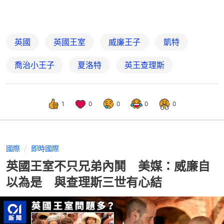
英國
英國王室
威廉王子
凱特
喬治小王子
夏洛特
英王查理斯
1
0
0
0
0
國際
即時國際
英國王室不只兄弟內鬨 美媒：威廉自
以為是 與查理斯三世有心結