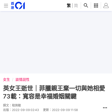
繁
|
简
女生
談情說性
英女王逝世｜菲臘親王棄一切與她相愛
73載：寬容是幸福婚姻關鍵
撰文：
程佩敏
出版：
2022-09-09 02:43
更新：
2022-09-09 11:58