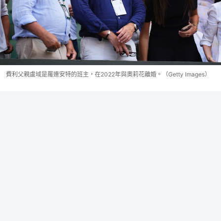
費利父親盧域是羅連安特的班主，在2022年與奧莉花離婚。（Getty Images）