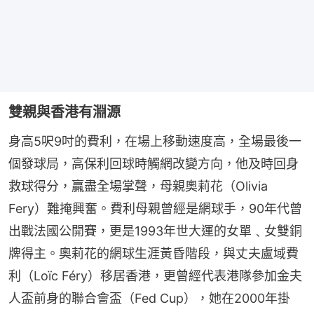
雙親與香港有淵源
身高5呎9吋的費利，在場上移動速度高，全場最後一
個發球局，高保利回球時觸網改變方向，他及時回身
救球得分，贏盡全場掌聲，母親奧莉花（Olivia 
Fery）難掩興奮。費利母親曾經是網球手，90年代曾
出戰法國公開賽，更是1993年世大運的女單﹑女雙銅
牌得主。奧莉花的網球生涯黃昏階段，與丈夫盧域費
利（Loïc Féry）移居香港，更曾經代表港隊參加金夫
人盃前身的聯合會盃（Fed Cup），她在2000年掛