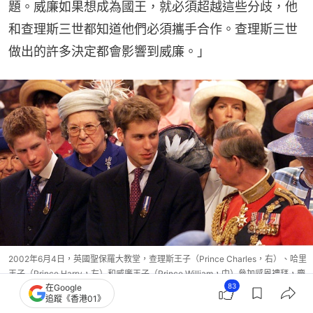
題。威廉如果想成為國王，就必須超越這些分歧，他
和查理斯三世都知道他們必須攜手合作。查理斯三世
做出的許多決定都會影響到威廉。」
2002年6月4日，英國聖保羅大教堂，查理斯王子（Prince Charles，右）、哈里
王子（Prince Harry，左）和威廉王子（Prince William，中）參加感恩禮拜，慶
83
在Google
祝英女王登基五十週年的金禧紀念。（Getty）
追蹤《香港01》