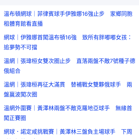
溫布頓網球｜菲律賓球手伊雅娜16強止步 家鄉同胞
租體育館看直播
網球｜伊雅娜首闖溫布頓16強 致所有胖嘟嘟女孩：
追夢勢不可擋
溫網｜張瑋桓女雙次圈止步 直落兩盤不敵7號種子德
俄組合
溫網｜張瑋桓再征大滿貫 替補戰女雙夥俄球手 兩
盤贏波闖次圈
溫網外圍賽｜黃澤林兩盤不敵克羅地亞球手 無緣首
闖正賽圈
網球．諾定咸挑戰賽｜黃澤林三盤負主場球手 下周