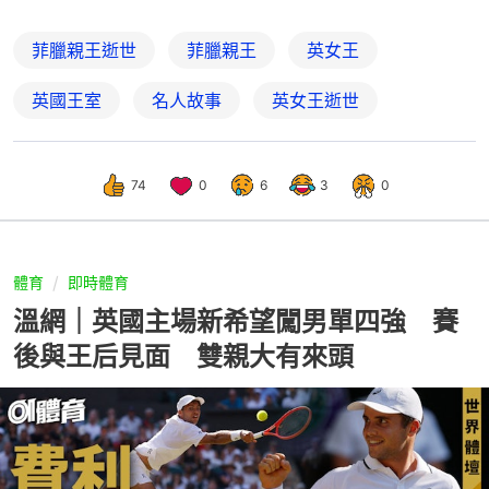
菲臘親王逝世
菲臘親王
英女王
英國王室
名人故事
英女王逝世
74
0
6
3
0
體育
即時體育
溫網｜英國主場新希望闖男單四強 賽
後與王后見面 雙親大有來頭