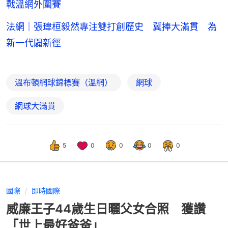
戰溫網外圍賽
法網｜張瑋桓毅然專注雙打創歷史 冀捧大滿貫 為
新一代闢新徑
溫布頓網球錦標賽（溫網）
網球
網球大滿貫
5
0
0
0
0
國際
即時國際
威廉王子44歲生日曬父女合照 獲讚
「世上最好爸爸」