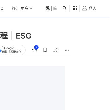
育
經濟
更多
01深圳
繁
觀點
|
简
健康
好食玩飛
登入
女
程｜ESG
2
在Google
追蹤《香港01》