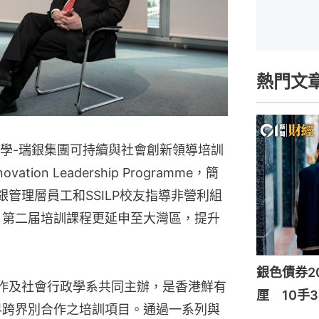
熱門文
學-瑞銀集團可持續與社會創新領導培訓
novation Leadership Programme，簡
銀管理層員工和SSILP校友指導非營利組
。第二届培訓課程更延申至大灣區，提升
。
銀色債券20
⼯作及社會⾏政學系共同主辦，是香港鮮有
厘 10手3
界跨界別合作之培訓項目。通過一系列與