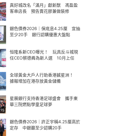
真好城改名「滿月」獻新猷 馮盈盈
客串店長 預告賣花膠兼做裝修
銀色債券2026｜保底息4.25厘 宜抽
至少20手 銀行認購優惠大盤點
恒隆系新CEO曝光！ 玩具反斗城現
任CEO蔡德粦為新人選 10月上任
全球黃金大戶人行助香港撼星洲！
據報增加在港存放黃金儲備
星展銀行支持香港足球盛會 攜手東
華三院燃點學童足球夢
:15
銀色債券2026｜許正宇稱4.25厘高於
定存 中銀籲至少認購20手