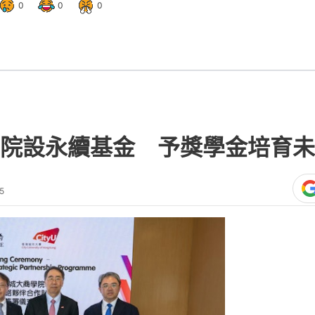
0
0
0
院設永續基金 予獎學金培育未
5