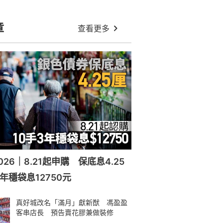
章
查看更多
26｜8.21起申購 保底息4.25
年穩袋息12750元
真好城改名「滿月」獻新猷 馮盈盈
客串店長 預告賣花膠兼做裝修