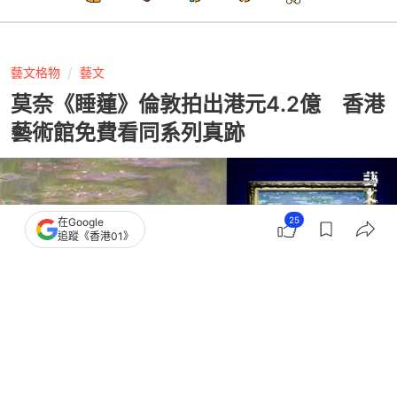
藝文格物
藝文
莫奈《睡蓮》倫敦拍出港元4.2億 香港
藝術館免費看同系列真跡
25
在Google
追蹤《香港01》
撰文：
梁嘉欣