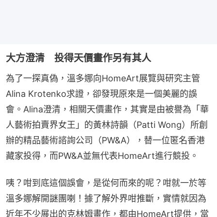
大方澄清 投得天價畫作另有其人
為了一探真偽，溫多娜向HomeArt展覽與研究主管
Alina Krotenko求證，卻發現原來是一個美麗的誤
會。Alina澄清，相關天價畫作，其實是由被譽為「華
人藝術拍賣界女王」的黃林詩韻（Patti Wong）所創
辦的精品藝術諮詢公司（PW&A），替一位匿名香港
藏家投得，而PW&A並無代表HomeArt進行競投。
咦？咁到底這個誤會，是從何而來的呢？咁就一於等
溫多娜解開謎團喇！據了解外界咁推斷，實情就因為
近年不少展出的克林姆畫作，都由HomeArt提供，當