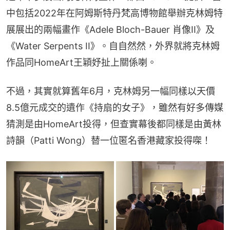
中包括2022年在阿姆斯特丹梵高博物館舉辦克林姆特
展展出的兩幅畫作《Adele Bloch-Bauer 肖像II》及
《Water Serpents II》。自自然然，外界就將克林姆
作品同HomeArt王穎妤扯上關係喇。
不過，其實就算舊年6月，克林姆另一幅同樣以天價
8.5億元成交的遺作《持扇的女子》，雖然有好多傳媒
猜測是由HomeArt投得，但查實幕後都同樣是由黃林
詩韻（Patti Wong）替一位匿名香港藏家投得㗎！