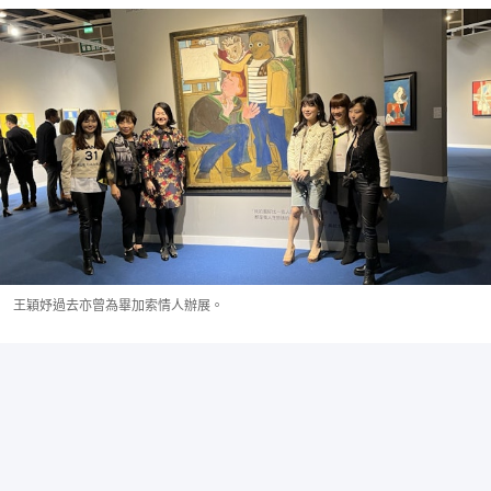
王穎妤過去亦曾為畢加索情人辦展。