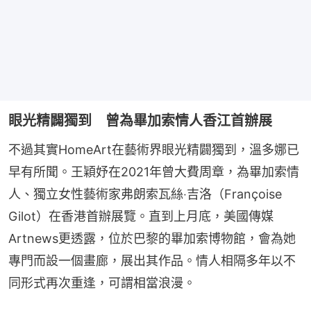
眼光精闢獨到 曾為畢加索情人香江首辦展
不過其實HomeArt在藝術界眼光精闢獨到，溫多娜已
早有所聞。王穎妤在2021年曾大費周章，為畢加索情
人、獨立女性藝術家弗朗索瓦絲‧吉洛（Françoise 
Gilot）在香港首辦展覽。直到上月底，美國傳媒
Artnews更透露，位於巴黎的畢加索博物館，會為她
專門而設一個畫廊，展出其作品。情人相隔多年以不
同形式再次重逢，可謂相當浪漫。