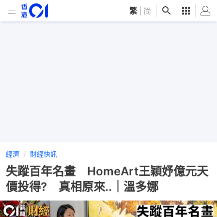
繁
|
简
經濟
財經快訊
失蹤百年名畫 HomeArt王穎妤億元天
價投得? 真相原來..｜溫多娜