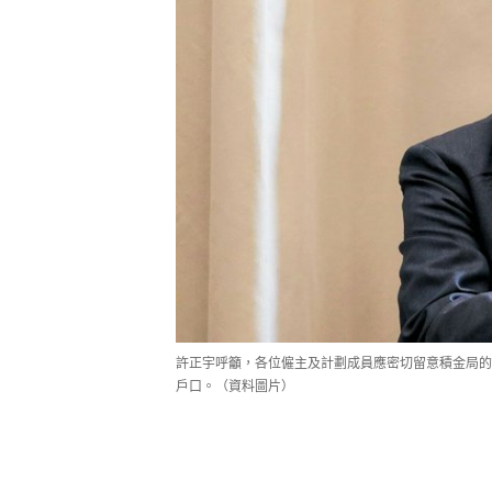
許正宇呼籲，各位僱主及計劃成員應密切留意積金局的
戶口。（資料圖片）