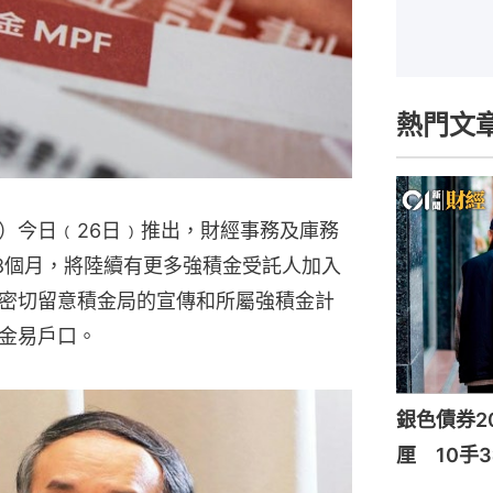
熱門文
orm）今日﹙26日﹚推出，財經事務及庫務
18個月，將陸續有更多強積金受託人加入
密切留意積金局的宣傳和所屬強積金計
金易戶口。
銀色債券20
厘 10手3