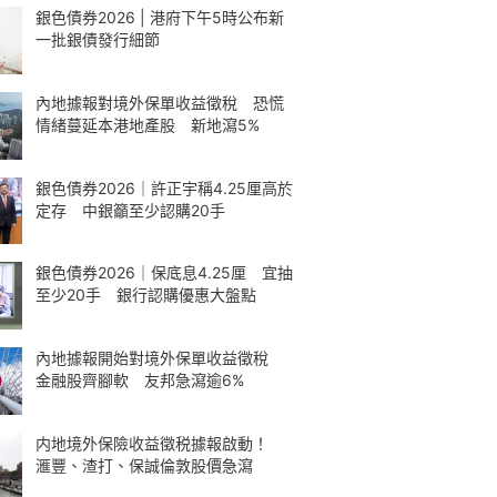
銀色債券2026 | 港府下午5時公布新
一批銀債發行細節
內地據報對境外保單收益徵稅 恐慌
情緒蔓延本港地產股 新地瀉5%
銀色債券2026｜許正宇稱4.25厘高於
定存 中銀籲至少認購20手
銀色債券2026｜保底息4.25厘 宜抽
至少20手 銀行認購優惠大盤點
內地據報開始對境外保單收益徵稅
金融股齊腳軟 友邦急瀉逾6%
内地境外保險收益徵税據報啟動！
滙豐、渣打、保誠倫敦股價急瀉