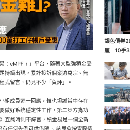
銀色債券20
厘 10手3
易﹙eMPF﹚」平台，隨著大型強積金受
題持續出現，累計投訴個案逾萬宗。無
程式留言，仍見不少「負評」。
小組成員逐一回應，惟也坦誠當中存在
要做好系統穩定性工作，第二步方為功
1》查詢時則不諱言，積金易是一個全新
沒有任何先例可供借鑒 。該局會按實際情