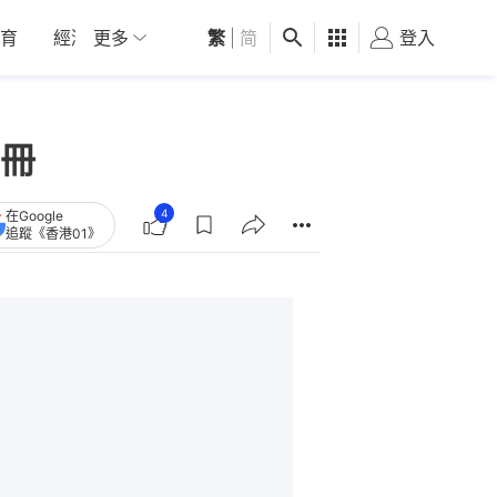
育
經濟
更多
01深圳
繁
觀點
|
简
健康
好食玩飛
登入
女
冊
4
在Google
追蹤《香港01》