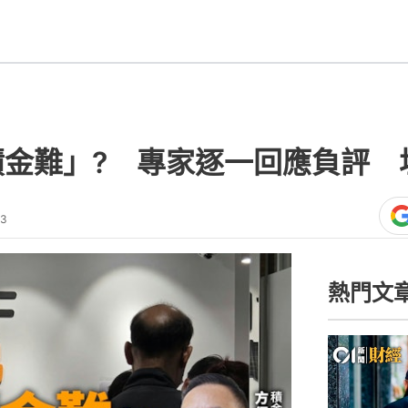
積金難」? 專家逐一回應負評
23
熱門文