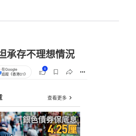
 坦承存不理想情況
8
在Google
追蹤《香港01》
章
查看更多