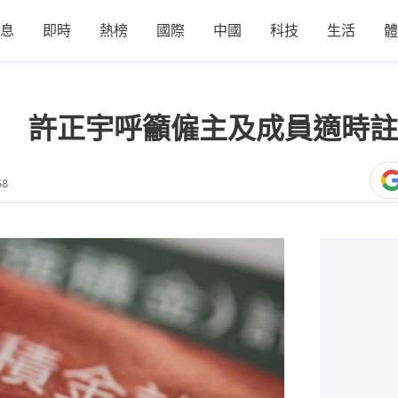
息
即時
熱榜
國際
中國
科技
生活
體
 許正宇呼籲僱主及成員適時註
58