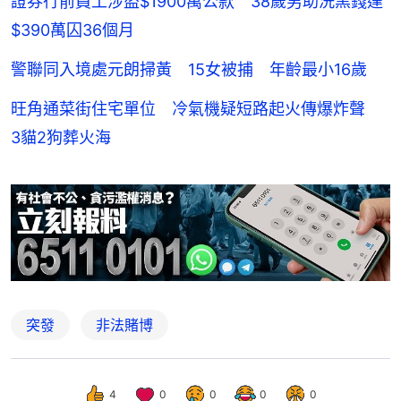
證券行前員工涉盜$1900萬公款 38歲男助洗黑錢達
$390萬囚36個月
警聯同入境處元朗掃黃 15女被捕 年齡最小16歲
旺角通菜街住宅單位 冷氣機疑短路起火傳爆炸聲
3貓2狗葬火海
突發
非法賭博
4
0
0
0
0