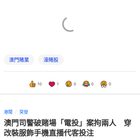
澳門賭業
濠賭股
10
1
0
0
0
港聞
突發
澳門司警破賭場「電投」案拘兩人 穿
改裝服飾手機直播代客投注