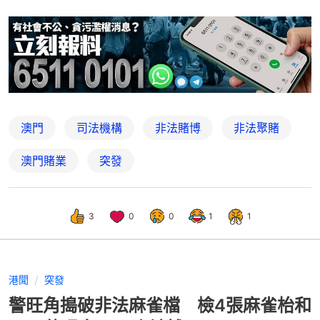
澳門
司法機構
非法賭博
非法聚賭
澳門賭業
突發
3
0
0
1
1
港聞
突發
警旺角搗破非法麻雀檔 檢4張麻雀枱和