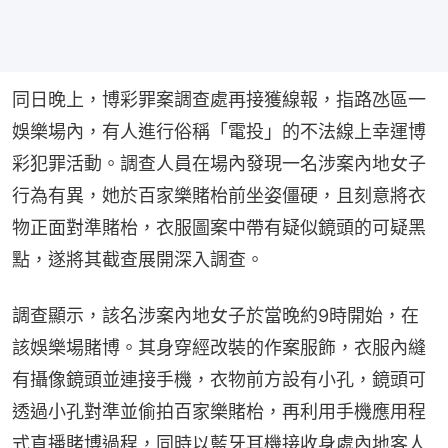
同日晚上，博彩罪案調查處再接獲線報，指路氹區一
娛樂場內，有人進行俗稱「電投」的不法線上幸運博
彩犯罪活動。調查人員在場內發現一名涉案內地女子
行為有異，她於百家樂賭枱前坐姿僵硬，且刻意將衣
物正面對準賭枱，衣服圖案中帶有疑似鏡頭的可疑黑
點，遂將其截查展開深入調查。
調查顯示，該名涉案內地女子於當晚約9時開始，在
該娛樂場賭博。其身穿經改裝的作案服飾，衣服內縫
有攝像鏡頭並連接手機，衣物前方設有小孔，鏡頭可
透過小孔對準並偷拍百家樂賭枱，再利用手機應用程
式直播賭博過程，同時以藍牙耳機接收身處內地客人