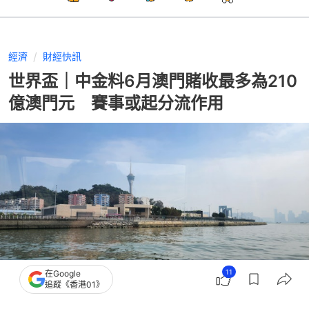
經濟
財經快訊
世界盃｜中金料6月澳門賭收最多為210
億澳門元 賽事或起分流作用
11
在Google
追蹤《香港01》
撰文：
張偉倫