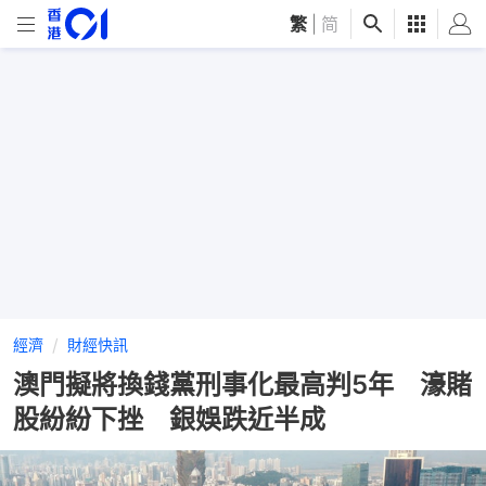
繁
|
简
經濟
財經快訊
澳門擬將換錢黨刑事化最高判5年 濠賭
股紛紛下挫 銀娛跌近半成