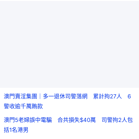
澳門賣淫集團｜多一退休司警落網 累計拘27人 6
警收逾千萬賄款
澳門5老婦誤中電騙 合共損失$40萬 司警拘2人包
括1名港男