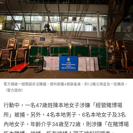
警方搗破一個懷疑非法賭檔，總共檢獲4張麻雀桌、約1.5萬元現金及一批賭具。
（警方提供）
行動中，一名47歲姓陳本地女子涉嫌「經營賭博場
所」被捕。另外，4名本地男子、6名本地女子及3名
內地女子，年齡介乎34歲至72歲，則涉嫌「在賭博場