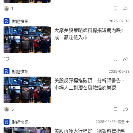
1
財經快訊
2025-07-18
大摩美股策略師料標指短期內跌1
成 籲趁低入市
財經快訊
2025-06-28
美股反彈標指破頂 分析師警告﹕
市場人士對潛在風險過於樂觀
5
財經快訊
2025-11-26
精選 ★
美股再獲大行唱好 德銀料標指明