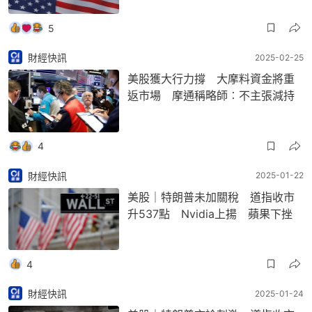
5
財經快訊
2025-02-25
美股獲大行力撐 大摩料資金將重
返市場 摩通稱略師︰不主張減持
4
財經快訊
2025-01-22
美股｜特朗普未加關稅 道指收市
升537點 Nvidia上揚 蘋果下挫
4
財經快訊
2025-01-24