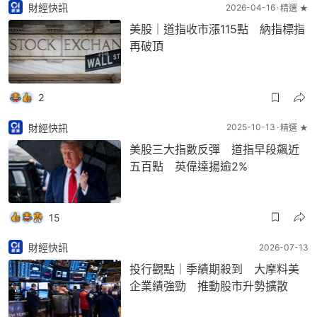
財經快訊
2026-04-16
精選 ★
美股｜道指收市漲115點 納指標指
再破頂
2
財經快訊
2025-10-13
精選 ★
美股三大指數反彈 道指早段飆近
五百點 英偉達揚逾2%
15
財經快訊
2026-07-13
投行觀點｜季績期殺到 大摩料美
企業績強勁 推動股市升勢擴散