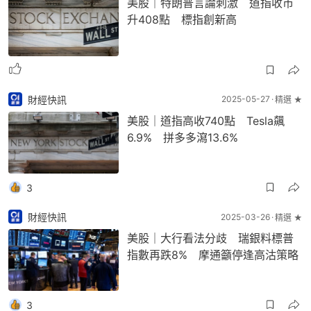
美股｜特朗普言論刺激 道指收市
升408點 標指創新高
財經快訊
2025-05-27
精選 ★
美股｜道指高收740點 Tesla飆
6.9% 拼多多瀉13.6%
3
財經快訊
2025-03-26
精選 ★
美股｜大行看法分歧 瑞銀料標普
指數再跌8% 摩通籲停逢高沽策略
3