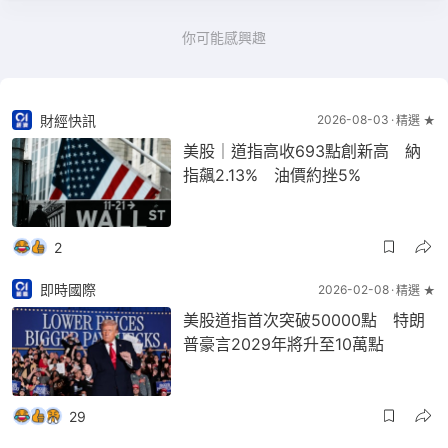
你可能感興趣
財經快訊
2026-08-03
精選 ★
美股｜道指高收693點創新高 納
指飆2.13% 油價約挫5%
2
即時國際
2026-02-08
精選 ★
美股道指首次突破50000點 特朗
普豪言2029年將升至10萬點
29