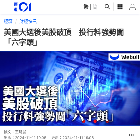
繁
|
简
經濟
財經快訊
美國大選後美股破頂 投行料強勢闖
「六字頭」
撰文：
王玥晨
出版：
2024-11-11 19:05
更新：
2024-11-11 19:08