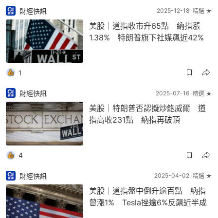
財經快訊
2025-12-18
精選 ★
美股｜道指收市升65點 納指漲
1.38% 特朗普旗下社媒飆近42%
1
財經快訊
2025-07-16
精選 ★
美股｜特朗普否認擬炒鮑威爾 道
指高收231點 納指再破頂
4
財經快訊
2025-04-02
精選 ★
美股｜道指盤中倒升逾百點 納指
曾漲1% Tesla挫逾6%反飆近半成