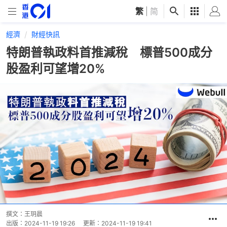
繁
|
简
經濟
財經快訊
特朗普執政料首推減稅 標普500成分
股盈利可望增20%
撰文：
王玥晨
出版：
2024-11-19 19:26
更新：
2024-11-19 19:41