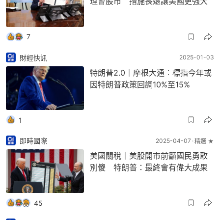
理會股市 措施長遠讓美國更強大
7
財經快訊
2025-01-03
特朗普2.0｜摩根大通︰標指今年或
因特朗普政策回調10%至15%
1
即時國際
2025-04-07
精選 ★
美國關稅｜美股開市前籲國民勇敢
別傻 特朗普：最終會有偉大成果
45