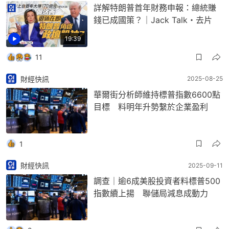
詳解特朗普首年財務申報：總統賺
錢已成國策？｜Jack Talk・去片
19:39
11
財經快訊
2025-08-25
華爾街分析師維持標普指數6600點
目標 料明年升勢繫於企業盈利
1
財經快訊
2025-09-11
調查｜逾6成美股投資者料標普500
指數續上揚 聯儲局減息成動力