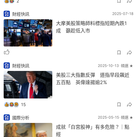
2
財經快訊
2025-07-18
大摩美股策略師料標指短期內跌1
成 籲趁低入市
財經快訊
2025-10-13
精選 ★
美股三大指數反彈 道指早段飆近
五百點 英偉達揚逾2%
15
國際分析
2025-05-15
精選 ★
成就「白宮股神」有多危險？｜點
經