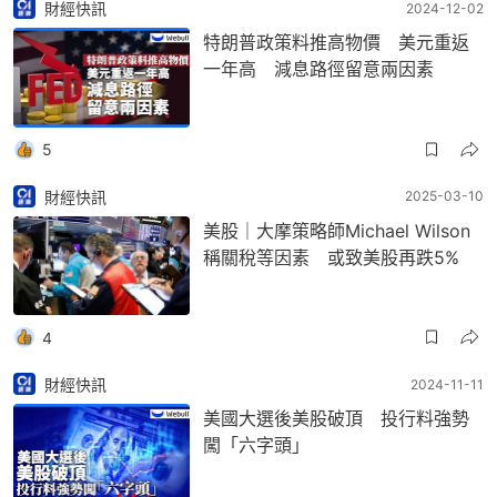
財經快訊
2024-12-02
特朗普政策料推高物價 美元重返
一年高 減息路徑留意兩因素
5
財經快訊
2025-03-10
美股｜大摩策略師Michael Wilson
稱關稅等因素 或致美股再跌5%
4
財經快訊
2024-11-11
美國大選後美股破頂 投行料強勢
闖「六字頭」