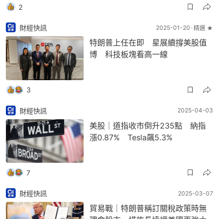
2
財經快訊
2025-01-20
精選 ★
特朗普上任在即 星展續撐美股值
博 科技板塊看高一線
3
財經快訊
2025-04-03
美股｜道指收市倒升235點 納指
漲0.87% Tesla飆5.3%
7
財經快訊
2025-03-07
貿易戰｜特朗普稱訂關稅政策時無