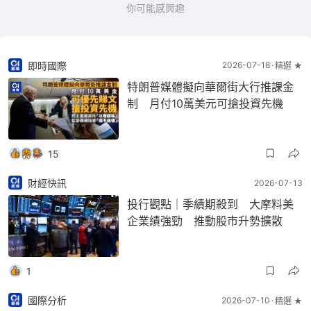
你可能感興趣
即時國際
2026-07-18
精選 ★
特朗普媒體擬向華爾街大行推課金
制 月付10萬美元可搶投資先機
15
財經快訊
2026-07-13
投行觀點｜季績期殺到 大摩料美
企業績強勁 推動股市升勢擴散
1
國際分析
2026-07-10
精選 ★