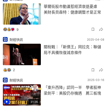
華爾街股市動盪惹經濟衰退憂慮
美財長貝森特：健康調整才是正常
9
財經快訊
2025-04-08
關稅戰｜「新債王」岡拉克：聯儲
局不具備恢復減息條件
2
財經快訊
2025-03-16
「東升西降」認同一半 學者股神
梁劍平︰美股仍存機遇 薦三板塊
31:26