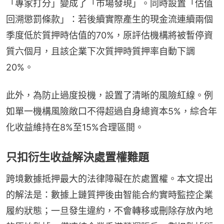
「專家打分」變成了「市場發現」。同時設置「估值
回溯懲罰條款」：若後續實際產生的現金流連續兩個
季度低於質押時估值的70%，原評估機構將被暫停資
質六個月，且該企業下次質押時質押率自動下調
20%。
此外，為防止過度投機，設置了清晰的風險紅線。例
如單一機構風險敞口不得超過自身總資本5%，綜合年
化收益維持在8%至15%合理區間。
只扣衍生收益解決處置權難題
跨境數據抵押最大的法律障礙在於處置權。本文提出
的解法是：數據上鏈質押後由智能合約實時監控企業
履約狀態；一旦發生違約，不會轉移或刪除存放內地