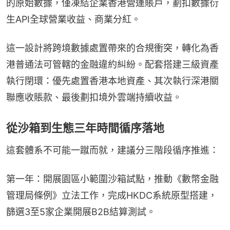
的原始數據，僅凍結企業香港營運賬戶，劃扣數據衍
生API全球營業收益、商業分紅。
這一設計將跨境數據處置帶來的合規衝突，轉化為香
港普通法可管轄的金融違約糾紛。配套搭建三級資產
執行閉環：優先處置香港本地資產、其次執行深港關
聯應收賬款、最後劃扣境外雲端持續收益。
從沙箱到生態三年時間循序落地
這套體系不可能一蹴而就，建議分三階段循序推進：
第一年：開展園區小範圍沙箱試點，推動《數幣金融
管理局條例》立法工作，完成HKDC系統原型搭建，
篩選3至5家企業開展B2B結算測試。