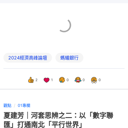
2024經濟高峰論壇
螞蟻銀行
2
1
0
0
0
觀點
01專欄
夏建芳｜河套思辨之二：以「數字聯
匯」打通南北「平行世界」