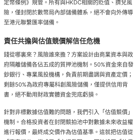
定幣條例》規管。所有與HKDC相關的貶值、擠兌風
險，僅封閉於數幣局內部儲備體系，絕不會向外傳導
至港元聯繫匯率儲備。
責任共擔與估值競價解信任危機
錢從哪裏來？風險誰來擔？方案設計由商業資本與政
府隔離儲備各佔五成的質押池機制。50%資金來自發
鈔銀行、專業風投機構，負責前期盡調與資產定價；
剩餘50%為政府專屬科創風險儲備，僅提供信用背
書，絕不動用財政實體資金兜底虧損。
針對非標數據估值難的問題，我們引入「估值競價」
機制。合格投資者在封閉競拍池中對數據未來收益權
進行報價，最終成交價作為估值基準。這就把估值從