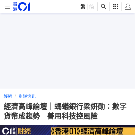
繁
|
简
經濟
財經快訊
經濟高峰論壇｜螞蟻銀行梁妍勛：數字
貨幣成趨勢 善用科技控風險