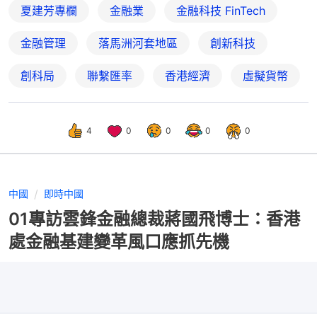
夏建芳專欄
金融業
金融科技 FinTech
金融管理
落馬洲河套地區
創新科技
創科局
聯繫匯率
香港經濟
虛擬貨幣
4
0
0
0
0
中國
即時中國
01專訪雲鋒金融總裁蔣國飛博士：香港
處金融基建變革風口應抓先機