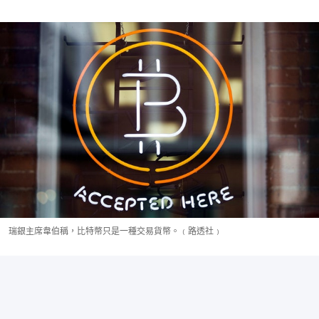
瑞銀主席韋伯稱，比特幣只是一種交易貨幣。﹙路透社﹚