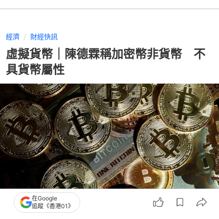
經濟
財經快訊
虛擬貨幣｜陳德霖稱加密幣非貨幣 不
具貨幣屬性
在Google
追蹤《香港01》
撰文：
張偉倫
出版：
2026-02-09 11:30
更新：
2026-02-09 11:30