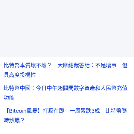
比特幣本質壞不壞？ 大摩總裁答話︰不是壞事 但
具高度投機性
比特幣中國︰今日中午起關閉數字資產和人民幣充值
功能
【Bitcoin風暴】打壓在即 一周累跌3成 比特幣隨
時炒燶？