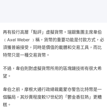
再有投行高層「點評」虛擬貨幣。瑞銀集團主席韋伯
﹙Axel Weber ﹚稱，貨幣的重要功能是付款方式，必
須獲普遍接受，同時是價值的載體和交易工具，而比
特幣只是一種交易貨幣。
不過，韋伯則對虛擬貨幣所用的區塊鏈技術有很大希
望。
韋伯之前，摩根大通行政總裁戴蒙亦警告比特幣是一
個騙局，其炒賣程度較17世紀的「鬱金香狂熱」更糟
糕。