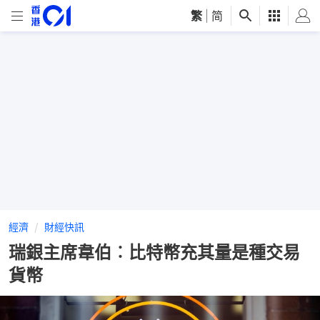
繁
|
简
經濟
財經快訊
瑞銀主席韋伯︰比特幣充其量是種交易
貨幣