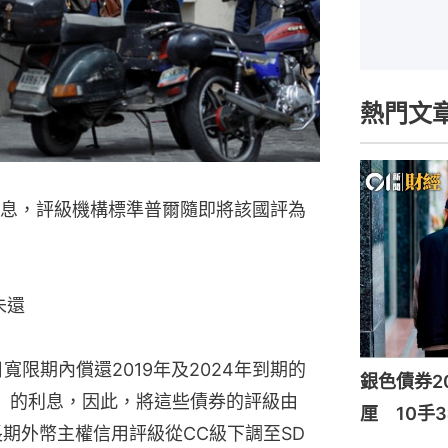
熱門文
息，評級機構標準普爾隨即將該國評為
未還
寬限期內償還2019年及2024年到期的
銀色債券20
元）的利息，因此，將這些債券的評級由
厘 10手3
長期外幣主權信用評級從CC級下調至SD