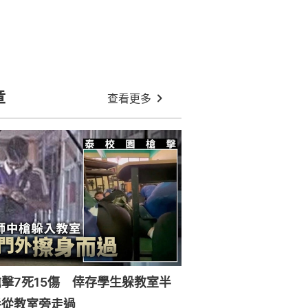
章
查看更多
擊7死15傷 倖存學生躲教室半
手從教室旁走過