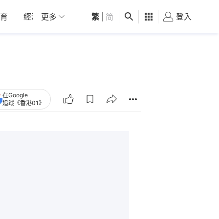
育
經濟
更多
01深圳
繁
觀點
|
简
健康
好食玩飛
登入
女
在Google
追蹤《香港01》