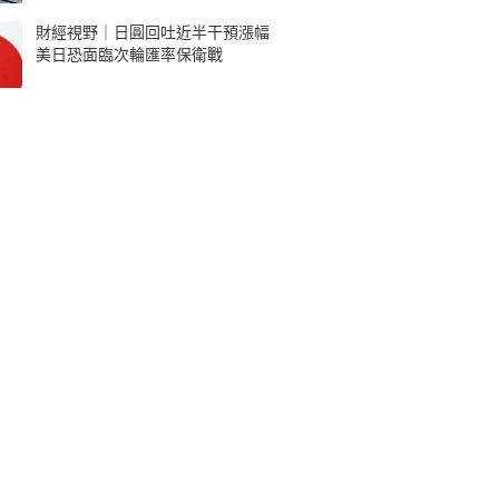
財經視野｜日圓回吐近半干預漲幅
美日恐面臨次輪匯率保衛戰