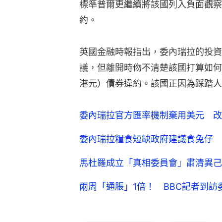
標準普爾更繼續將該國列入負面觀察
約。
英國金融時報指出，委內瑞拉的投資
議，但離開時伆不清楚該國打算如何避
港元）債券違約。該國正因為踩踏人
委內瑞拉官方匯率機制棄用美元 改
委內瑞拉糧食短缺政府建議食兔仔 
馬杜羅成立「真相委員會」肅清異己
兩周「通脹」1倍！ BBC記者到