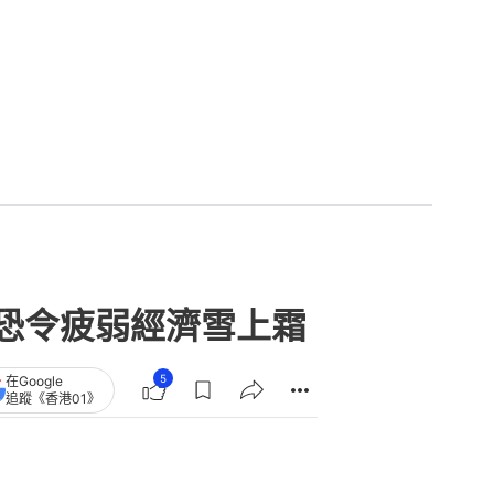
震恐令疲弱經濟雪上霜
5
在Google
追蹤《香港01》