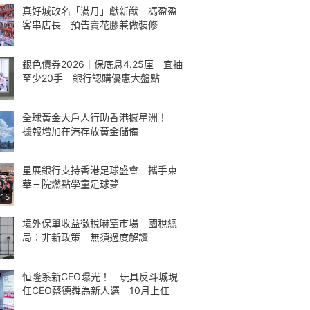
真好城改名「滿月」獻新猷 馮盈盈
客串店長 預告賣花膠兼做裝修
銀色債券2026｜保底息4.25厘 宜抽
至少20手 銀行認購優惠大盤點
全球黃金大戶人行助香港撼星洲！
據報增加在港存放黃金儲備
星展銀行支持香港足球盛會 攜手東
華三院燃點學童足球夢
:15
境外保單收益徵稅嚇窒市場 國稅總
局︰非新政策 無須過度解讀
恒隆系新CEO曝光！ 玩具反斗城現
任CEO蔡德粦為新人選 10月上任