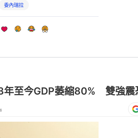
委內瑞拉
13年至今GDP萎縮80% 雙強
6