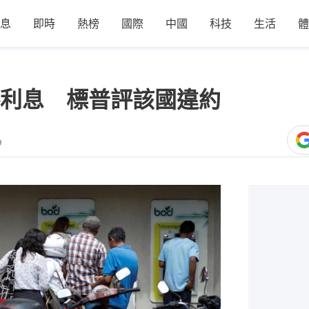
息
即時
熱榜
國際
中國
科技
生活
體
利息 標普評該國違約
9