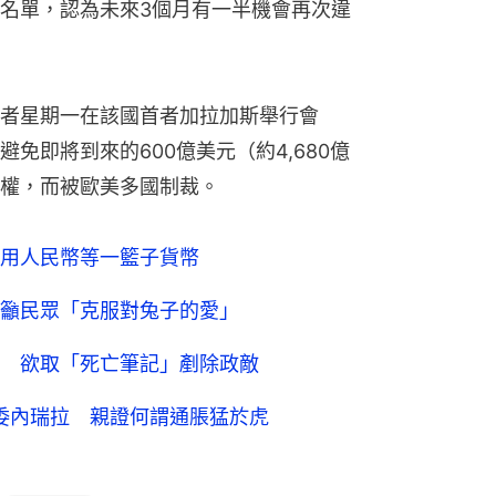
名單，認為未來3個月有一半機會再次違
者星期一在該國首者加拉加斯舉行會
免即將到來的600億美元（約4,680億
權，而被歐美多國制裁。
用人民幣等一籃子貨幣
籲民眾「克服對兔子的愛」
 欲取「死亡筆記」剷除政敵
訪委內瑞拉 親證何謂通脹猛於虎