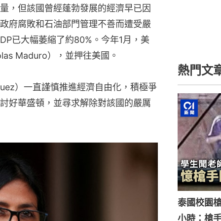
量，但該國曾經蓬勃發展的經濟早已因
政府腐敗和石油部門管理不善而遭受嚴
DP已大幅萎縮了約80%。今年1月，美
as Maduro），並押往美國。
熱門文
ríguez）一直謹慎推進經濟自由化，積極爭
討好華盛頓，並尋求解除對該國的嚴厲
泰國校園槍
小時：槍