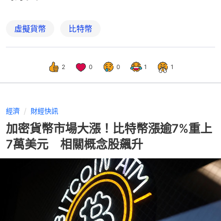
虛擬貨幣
比特幣
2
0
0
1
1
經濟
財經快訊
加密貨幣市場大漲！比特幣漲逾7%重上
7萬美元 相關概念股飆升