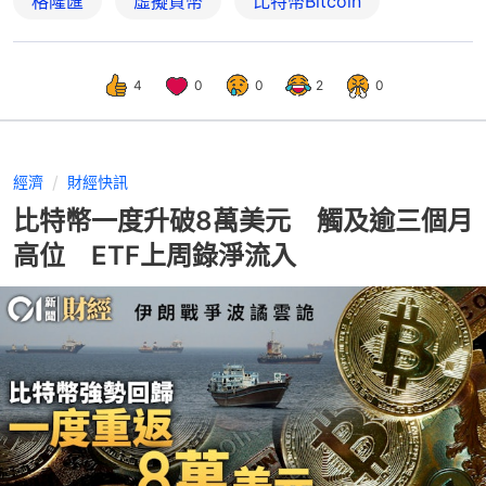
格隆匯
虛擬貨幣
比特幣Bitcoin
4
0
0
2
0
經濟
財經快訊
比特幣一度升破8萬美元 觸及逾三個月
高位 ETF上周錄淨流入