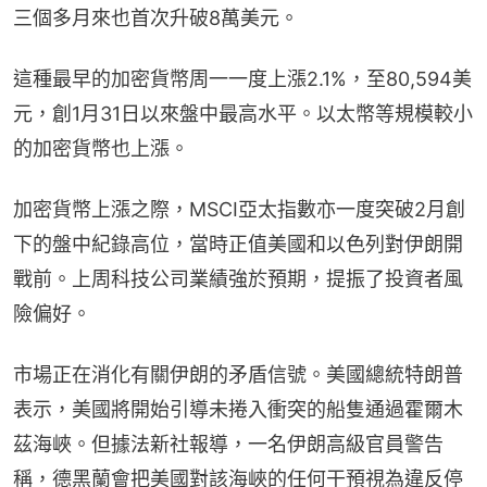
三個多月來也首次升破8萬美元。
這種最早的加密貨幣周一一度上漲2.1%，至80,594美
元，創1月31日以來盤中最高水平。以太幣等規模較小
的加密貨幣也上漲。
加密貨幣上漲之際，MSCI亞太指數亦一度突破2月創
下的盤中紀錄高位，當時正值美國和以色列對伊朗開
戰前。上周科技公司業績強於預期，提振了投資者風
險偏好。
市場正在消化有關伊朗的矛盾信號。美國總統特朗普
表示，美國將開始引導未捲入衝突的船隻通過霍爾木
茲海峽。但據法新社報導，一名伊朗高級官員警告
稱，德黑蘭會把美國對該海峽的任何干預視為違反停