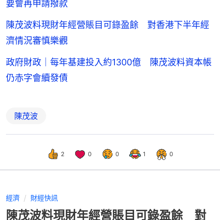
要會再申請撥款
陳茂波料現財年經營賬目可錄盈餘 對香港下半年經
濟情況審慎樂觀
政府財政｜每年基建投入約1300億 陳茂波料資本帳
仍赤字會續發債
陳茂波
2
0
0
1
0
經濟
財經快訊
陳茂波料現財年經營賬目可錄盈餘 對