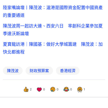
陸家嘴論壇丨陳茂波：滬港是國際資金配置中國資產
的重要通道
陳茂波周一起訪大連、西安六日 率創科企業參加夏
季達沃斯論壇
夏寶龍訪港｜陳國基：做好大學城籌建 陳茂波：加
快北都進程
陳茂波
財政預算案
香港經濟
2
0
0
0
1