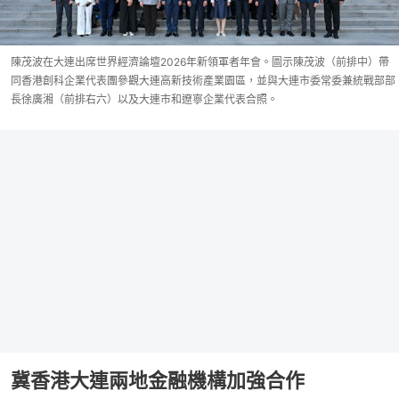
陳茂波在大連出席世界經濟論壇2026年新領軍者年會。圖示陳茂波（前排中）帶
同香港創科企業代表團參觀大連高新技術產業園區，並與大連市委常委兼統戰部部
長徐廣湘（前排右六）以及大連市和遼寧企業代表合照。
冀香港大連兩地金融機構加強合作