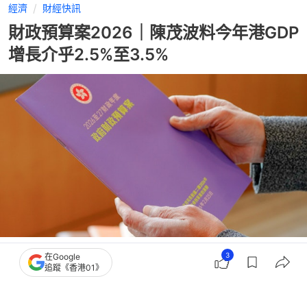
經濟
財經快訊
財政預算案2026｜陳茂波料今年港GDP
增長介乎2.5%至3.5%
撰文：
張偉倫
3
在Google
出版：
2026-02-25 11:18
更新：
2026-02-25 11:18
追蹤《香港01》