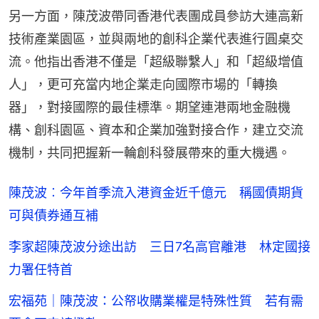
另一方面，陳茂波帶同香港代表團成員參訪大連高新
技術產業園區，並與兩地的創科企業代表進行圓桌交
流。他指出香港不僅是「超級聯繫人」和「超級增值
人」，更可充當内地企業走向國際市場的「轉換
器」，對接國際的最佳標準。期望連港兩地金融機
構、創科園區、資本和企業加強對接合作，建立交流
機制，共同把握新一輪創科發展帶來的重大機遇。
陳茂波︰今年首季流入港資金近千億元 稱國債期貨
可與債券通互補
李家超陳茂波分途出訪 三日7名高官離港 林定國接
力署任特首
宏福苑｜陳茂波：公帑收購業權是特殊性質 若有需