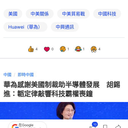
美國
中美關係
中美貿易戰
中國科技
Huawei（華為）
中興通訊
4
0
1
1
4
中國
即時中國
華為感謝美國制裁助半導體發展 胡錫
進：韜定律敲響科技霸權喪鐘
10
在Google