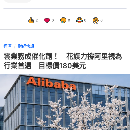
2
0
0
0
0
經濟
財經快訊
雲業務成催化劑！ 花旗力撐阿里視為
行業首選 目標價180美元