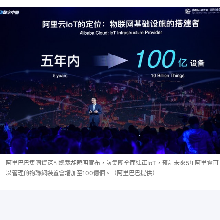
阿里巴巴集團資深副總裁胡曉明宣布，該集團全面進軍IoT，預計未來5年阿里雲可
以管理的物聯網裝置會增加至100億個。（阿里巴巴提供）