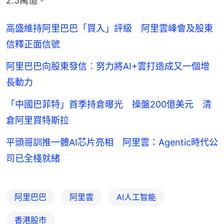
2.5萬億。
高盛維持阿里巴巴「買入」評級 阿里雲峰會及股東
信釋正面信號
阿里巴巴向股東發信︰努力將AI+雲打造成又一個增
長動力
「中國巴菲特」首季持倉曝光 操盤200億美元 清
倉阿里買特斯拉
平頭哥訓推一體AI芯片亮相 阿里雲：Agentic時代公
司已全棧就緒
阿里巴巴
阿里雲
AI人工智能
香港股市