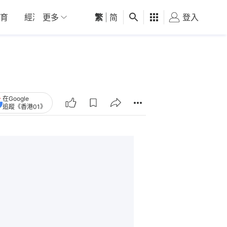
育
經濟
更多
01深圳
繁
觀點
|
简
健康
好食玩飛
登入
女
在Google
追蹤《香港01》