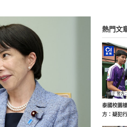
熱門文
泰國校園槍
方：疑犯