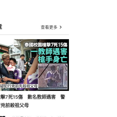
章
查看更多
擊7死15傷 數名教師遇害 警
行兇前殺祖父母