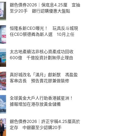
銀色債券2026｜保底息4.25厘 宜抽
至少20手 銀行認購優惠大盤點
恒隆系新CEO曝光！ 玩具反斗城現
任CEO蔡德粦為新人選 10月上任
太古地產續沽非核心資產成功回收
600億 千億投資計劃無停止理由
真好城改名「滿月」獻新猷 馮盈盈
客串店長 預告賣花膠兼做裝修
全球黃金大戶人行助香港撼星洲！
據報增加在港存放黃金儲備
銀色債券2026｜許正宇稱4.25厘高於
定存 中銀籲至少認購20手