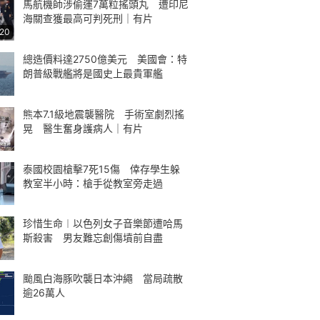
馬航機師涉偷運7萬粒搖頭丸 遭印尼
海關查獲最高可判死刑｜有片
:20
總造價料達2750億美元 美國會：特
朗普級戰艦將是國史上最貴軍艦
熊本7.1級地震襲醫院 手術室劇烈搖
晃 醫生奮身護病人｜有片
泰國校園槍擊7死15傷 倖存學生躲
教室半小時：槍手從教室旁走過
珍惜生命︱以色列女子音樂節遭哈馬
斯殺害 男友難忘創傷墳前自盡
颱風白海豚吹襲日本沖繩 當局疏散
逾26萬人