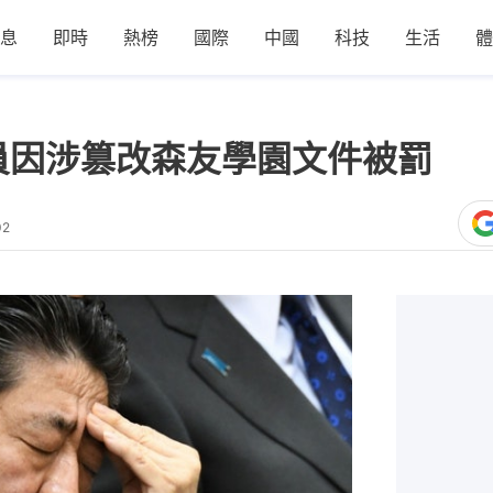
息
即時
熱榜
國際
中國
科技
生活
體
員因涉篡改森友學園文件被罰
02