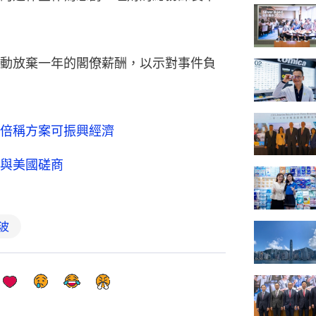
動放棄一年的閣僚薪酬，以示對事件負
倍稱方案可振興經濟
與美國磋商
波