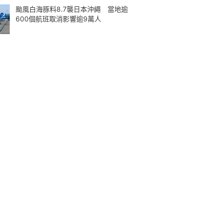
颱風白海豚料8.7襲日本沖繩 當地逾
600個航班取消影響逾9萬人