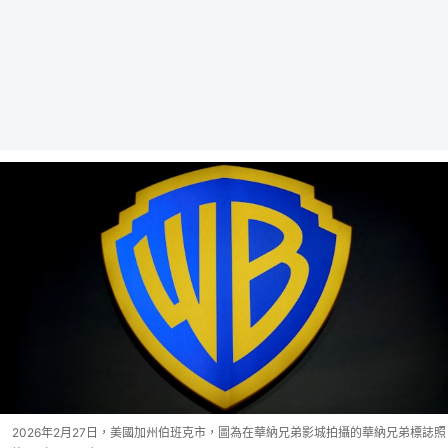
2026年2月27日，美國加州伯班克市，圖為在華納兄弟影城拍攝的華納兄弟標誌照