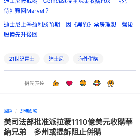
迪士尼被截糊 Comcast提全現金收購Fox 《死
侍》難回Marvel？
迪士尼上季盈利勝預期 因《黑豹》票房理想 盤後
股價先升後回
21世紀霍士
迪士尼
海外併購
搶先表達
國際
即時國際
美司法部批准派拉蒙1110億美元收購華
納兄弟 多州或提訴阻止併購