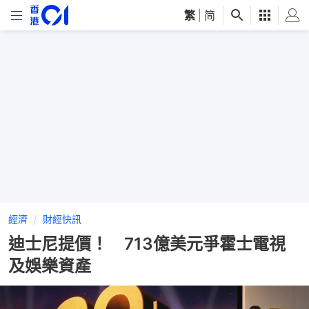
繁
|
简
經濟
財經快訊
迪士尼提價！ 713億美元爭霍士電視
及娛樂資產