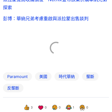
探索
彭博：華納兄弟考慮重啟與派拉蒙出售談判
Paramount
美國
時代華納
壟斷
反壟斷
3
0
0
1
0