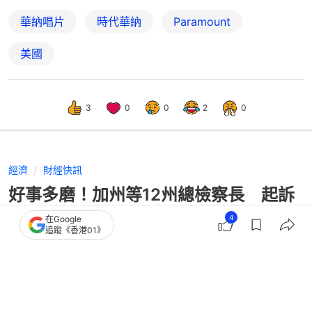
華納唱片
時代華納
Paramount
美國
3
0
0
2
0
經濟
財經快訊
好事多磨！加州等12州總檢察長 起訴
阻止派拉蒙與華納天價交易
4
在Google
追蹤《香港01》