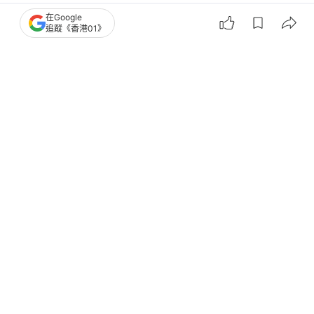
在Google
追蹤《香港01》
大連
李強
3
0
0
0
0
經濟
財經快訊
AI熱潮帶動 內地集成電路製造業上半
年利潤激增近26倍｜中國經濟