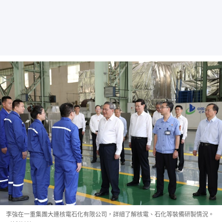
李強在一重集團大連核電石化有限公司，詳細了解核電、石化等裝備研製情況。