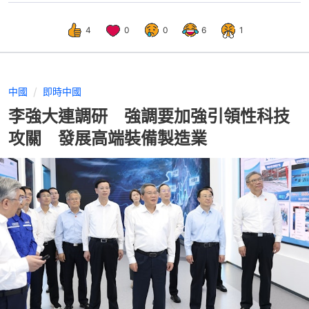
4
0
0
6
1
中國
即時中國
李強大連調研 強調要加強引領性科技
攻關 發展高端裝備製造業