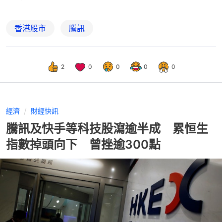
香港股市
騰訊
2
0
0
0
0
經濟
財經快訊
騰訊及快手等科技股瀉逾半成 累恒生
指數掉頭向下 曾挫逾300點