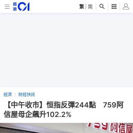
繁
|
简
經濟
財經快訊
【中午收市】恒指反彈244點 759阿
信屋母企飆升102.2%