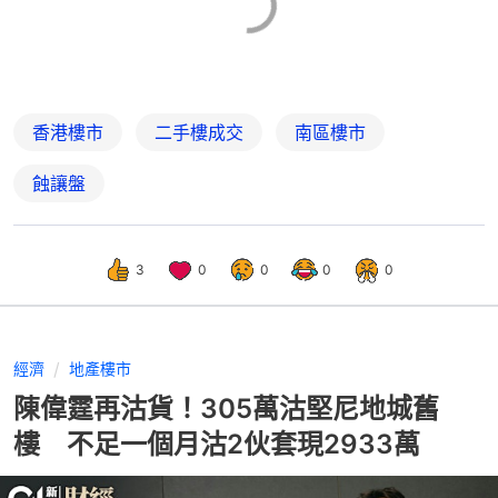
香港樓市
二手樓成交
南區樓市
蝕讓盤
3
0
0
0
0
經濟
地產樓市
陳偉霆再沽貨！305萬沽堅尼地城舊
樓 不足一個月沽2伙套現2933萬