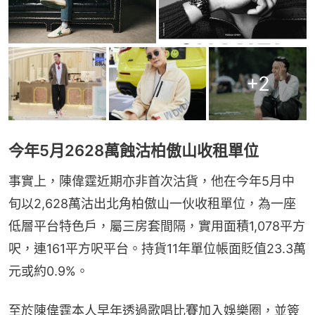
+
2
今年5月2628萬蝕沽柏傲山收租單位
事實上，陳偉霆近期亦非首次沽貨，他在今年5月中
旬以2,628萬沽出北角柏傲山一伙收租單位，為一座
低層平台特色戶，屬三房套間隔，實用面積1,078平方
呎，連161平方呎平台。持貨11年單位帳面貶值23.3萬
元或約0.9%。
至於陳偉霆本人早年透過歌唱比賽加入娛樂圈，並簽