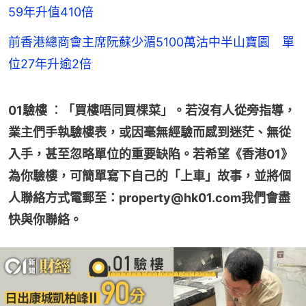
59年升值410倍
前香港總商會主席阮蘇少湄5100萬沽中半山寶園 單
位27年升逾2倍
01驗樓 ︰「買樓唔同買棵菜」。若沒有人從旁指導，
業主們手執驗樓表，或因毫無經驗而感到迷茫、無從
入手，甚至忽略單位的重要缺陷。若希望《香港01》
為你驗樓，可簡單寫下自己的「上車」故事，並將個
人聯絡方式電郵至：property@hk01.com我們會盡
快與你聯絡。