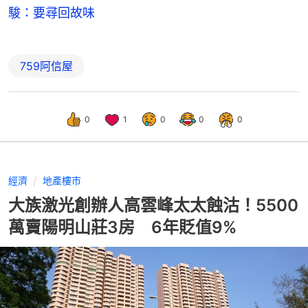
駿：要尋回故味
759阿信屋
0
1
0
0
0
經濟
地產樓市
大族激光創辦人高雲峰太太蝕沽！5500
萬賣陽明山莊3房 6年貶值9%