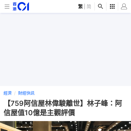
繁
|
简
經濟
財經快訊
【759阿信屋林偉駿離世】林子峰：阿
信屋值10億是主觀評價