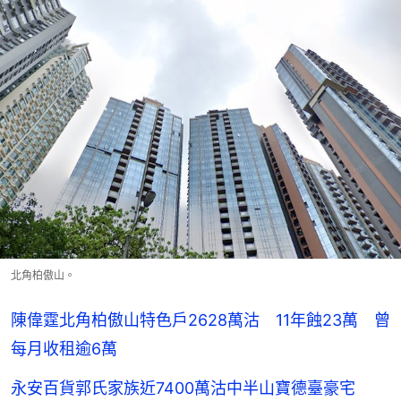
北角柏傲山。
陳偉霆北角柏傲山特色戶2628萬沽 11年蝕23萬 曾
每月收租逾6萬
永安百貨郭氏家族近7400萬沽中半山寶德臺豪宅