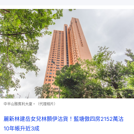
中半山雅賓利大廈。（代理相片）
麗新林建岳女兒林顥伊沽貨！藍塘傲四房2152萬沽
10年帳升近3成