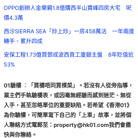
OPPO創辦人金樂親1.8億購西半山寶峰四房大宅 呎
價4.3萬
西沙SIERRA SEA「炒上炒」一房458萬沽 一年兩度
轉手、累升四成
安保工程1.73億買鄧成波西貢工廈銀主盤 8年貶值近
53%
01驗樓 ︰「買樓唔同買棵菜」。若沒有人從旁指導，
業主們手執驗樓表，或因毫無經驗而感到迷茫、無從
入手，甚至忽略單位的重要缺陷。若希望《香港01》
為你驗樓，可簡單寫下自己的「上車」故事，並將個
人聯絡方式電郵至：property@hk01.com我們會盡
快與你聯絡。