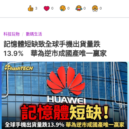
3
0
0
0
0
科技玩物
數碼生活
記憶體短缺致全球手機出貨量跌
13.9% 華為逆市成國產唯一贏家