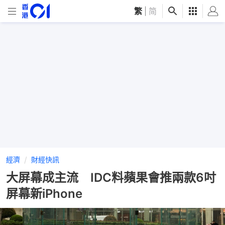
繁
|
简
經濟
財經快訊
大屏幕成主流 IDC料蘋果會推兩款6吋
屏幕新iPhone