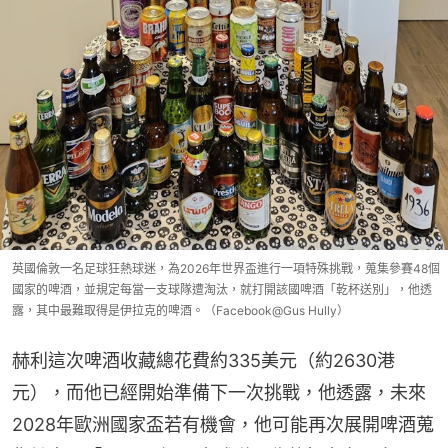
英國倫敦一名足球狂熱球迷，為2026年世界盃進行一項特殊挑戰，蒐集參賽48個
國家的啤酒，並規定每當一支球隊遭淘汰，就打開該國啤酒「乾杯送別」，他透
露，其中最難取得是伊拉克的啤酒。（Facebook@Gus Hully）
赫利這次啤酒收藏總花費約335美元（約2630港
元），而他已經開始準備下一次挑戰，他透露，未來
2028年歐洲國家盃若有機會，他可能再次展開啤酒蒐