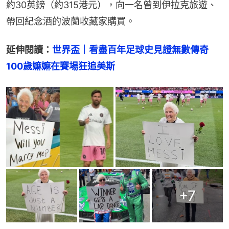
約30英鎊（約315港元），向一名曾到伊拉克旅遊、
帶回紀念酒的波蘭收藏家購買。
延伸閱讀：
世界盃｜看盡百年足球史見證無數傳奇　
100歲嫲嫲在賽場狂追美斯
+
7