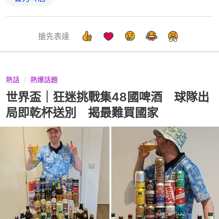
搶先表達
熱話
熱爆話題
世界盃｜狂迷挑戰集48國啤酒 球隊出
局即乾杯送別 揭最難買國家