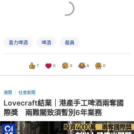
喜力啤酒
啤酒
裁員
7
0
0
9
0
港聞
社會新聞
Lovecraft結業｜港產手工啤酒兩奪國
際獎 兩難關致須暫別6年業務