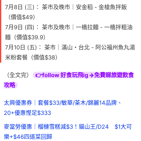
7月8日 (三)： 茶市及晚市｜安金稻 - 金槍魚拌飯
（價值$49）
7月9日 (四)： 茶市及晚市｜一橋拉麵 - 一橋拌粗油
麵（價值$39.9）
7月10日 (五)： 茶市｜滿山・台北 - 阿公福州魚丸湯
米粉套餐（價值$38）
（全文完）
👉follow 好食玩飛ig ✈️免費睇旅遊飲食
攻略
太興優惠券｜套餐$33/敏華/茶木/錦麗14品牌、
20+優惠慳足$333
麥當勞優惠｜榴槤雪糕減$3！貓山王/D24 $1大可
樂+$46四道菜回歸