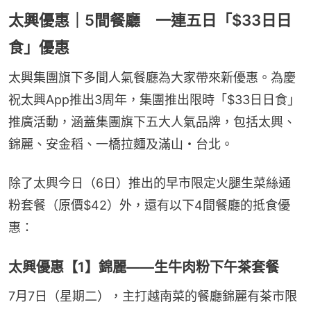
太興優惠｜5間餐廳 一連五日「$33日日
食」優惠
太興集團旗下多間人氣餐廳為大家帶來新優惠。為慶
祝太興App推出3周年，集團推出限時「$33日日食」
推廣活動，涵蓋集團旗下五大人氣品牌，包括太興、
錦麗、安金稻、一橋拉麵及滿山・台北。
除了太興今日（6日）推出的早市限定火腿生菜絲通
粉套餐（原價$42）外，還有以下4間餐廳的抵食優
惠：
太興優惠【1】錦麗——生牛肉粉下午茶套餐
7月7日（星期二），主打越南菜的餐廳錦麗有茶市限