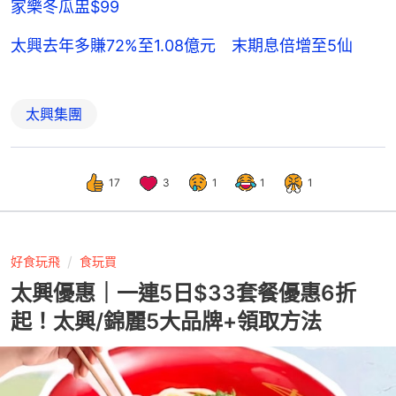
家樂冬瓜盅$99
太興去年多賺72%至1.08億元 末期息倍增至5仙
太興集團
17
3
1
1
1
好食玩飛
食玩買
太興優惠｜一連5日$33套餐優惠6折
起！太興/錦麗5大品牌+領取方法