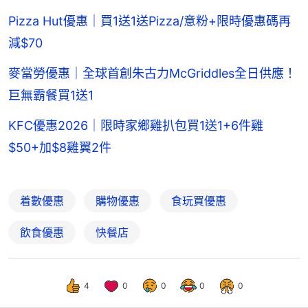
Pizza Hut優惠｜買1送1送Pizza/意粉+限時優惠碼再
減$70
麥當勞優惠｜全球首創朱古力McGriddles全日供應！
巨無霸餐買1送1
KFC優惠2026｜限時家鄉雞扒包買1送1+6件雞
$50+加$8雞翼2件
着數優惠
購物優惠
食玩買優惠
飲食優惠
快餐店
4
0
0
0
0