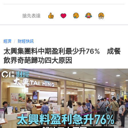
搶先表達
經濟
財經快訊
太興集團料中期盈利最少升76% 成餐
飲界奇葩歸功四大原因