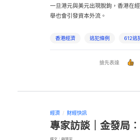
一旦港元與美元出現脫鉤，香港在經
舉也會引發資本外流。
香港經濟
逃犯條例
612
搶先表達
經濟
財經快訊
專家訪談｜金發局︰
撰文：
顧慧宇