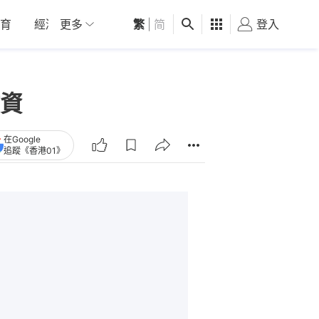
育
經濟
更多
01深圳
繁
觀點
|
简
健康
好食玩飛
登入
女
資
在Google
追蹤《香港01》