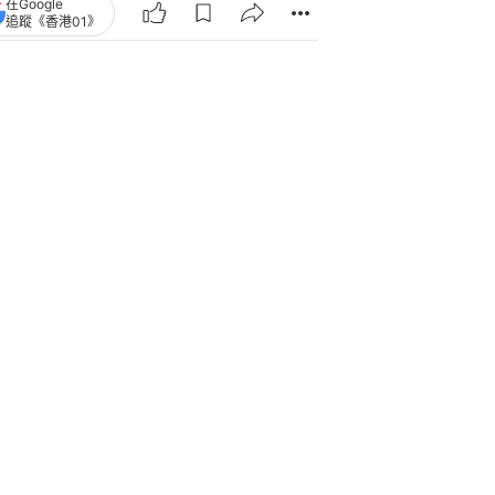
在Google
追蹤《香港01》