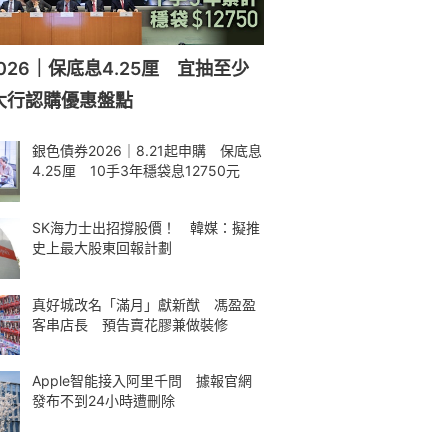
026｜保底息4.25厘 宜抽至少
大行認購優惠盤點
銀色債券2026｜8.21起申購 保底息
4.25厘 10手3年穩袋息12750元
SK海力士出招撐股價！ 韓媒：擬推
史上最大股東回報計劃
真好城改名「滿月」獻新猷 馮盈盈
客串店長 預告賣花膠兼做裝修
Apple智能接入阿里千問 據報官網
發布不到24小時遭刪除