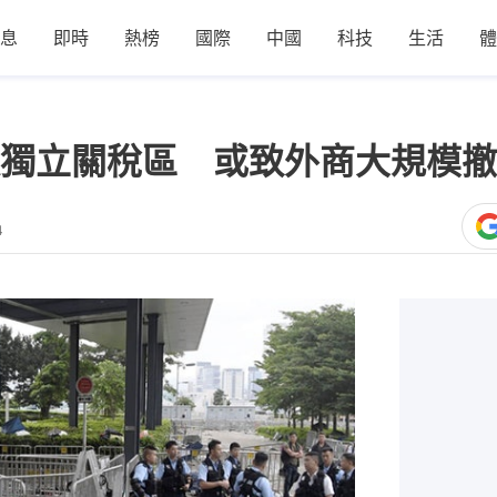
息
即時
熱榜
國際
中國
科技
生活
體
獨立關稅區 或致外商大規模撤
4