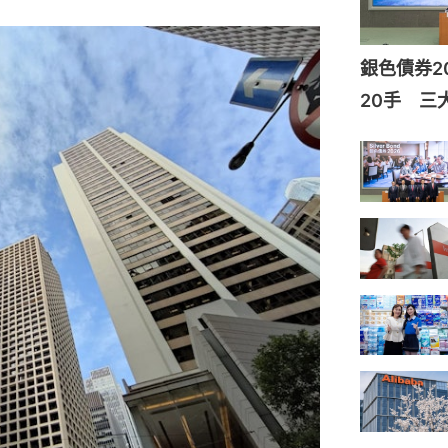
銀色債券2
20手 三