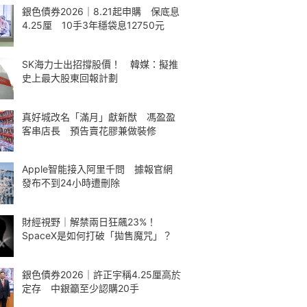
銀色債券2026｜8.21起申購 保底息
4.25厘 10手3年穩袋息12750元
SK海力士出招撐股價！ 韓媒：擬推
史上最大股東回報計劃
真好城改名「滿月」獻新猷 馮盈盈
客串店長 預告賣花膠兼做裝修
Apple智能接入阿里千問 據報官網
發布不到24小時遭刪除
財經視野｜解禁兩日狂飆23%！
SpaceX是如何打破「拋售魔咒」？
銀色債券2026｜許正宇稱4.25厘高於
定存 中銀籲至少認購20手