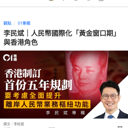
觀點
01專欄
李民斌｜人民幣國際化「黃金窗口期」
與香港角色
撰文：
李民斌