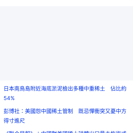
日本南鳥島附近海底淤泥檢出多種中重稀土 佔比約
54%
彭博社：美國怨中國稀土管制 既忌憚衝突又憂中方
得寸進尺