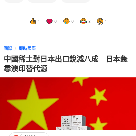
1
0
0
2
1
國際
即時國際
中國稀土對日本出口銳減八成 日本急
尋澳印替代源