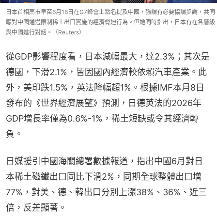
日本首相高市早苗6月16日在G7峰會上點名提及中國，強調有必要協調步調，共同
應對中國通過限制稀土出口實施的經濟脅迫行為。但她同時指出，日本有在各層級
與中國進行對話。（Reuters）
從GDP影響程度看，日本減幅最大，達2.3%；其次是
德國，下滑2.1%，皆因國內經濟較依賴汽車產業。此
外，美印跌1.5%，英法降幅超1%。根據IMF本月8日
發布的《世界經濟展望》預測，日德英法的2026年
GDP增長率僅為0.6%-1%，稀土短缺或令其經濟轉
負。
日媒援引中國海關總署數據報道，指出中國6月對日
本稀土磁鐵出口同比下滑2%，同期全球整體出口增
77%，對美、德、韓出口分別上漲38%、36%、近三
倍，反差顯著。