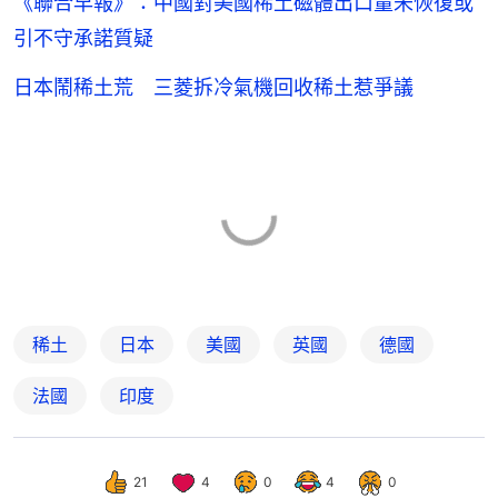
《聯合早報》：中國對美國稀土磁體出口量未恢復或
引不守承諾質疑
日本鬧稀土荒 三菱拆冷氣機回收稀土惹爭議
稀土
日本
美國
英國
德國
法國
印度
21
4
0
4
0