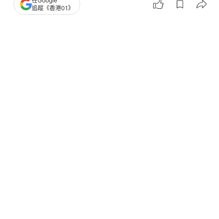
在Google
追蹤《香港01》
撰文：
韓學敏
出版：
2026-06-08 19:30
更新：
2026-06-08 19:30
據貿易數據分析顯示，中國對日本的稀土出口量急劇