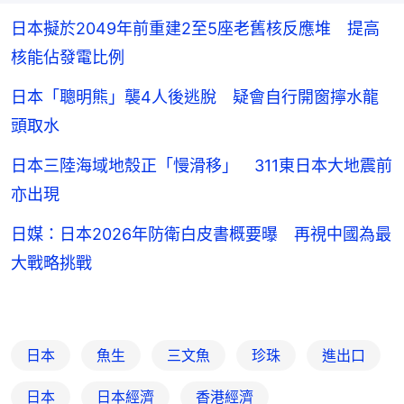
日本擬於2049年前重建2至5座老舊核反應堆 提高
核能佔發電比例
日本「聰明熊」襲4人後逃脫 疑會自行開窗擰水龍
頭取水
日本三陸海域地殼正「慢滑移」 311東日本大地震前
亦出現
日媒：日本2026年防衛白皮書概要曝 再視中國為最
大戰略挑戰
日本
魚生
三文魚
珍珠
進出口
日本
日本經濟
香港經濟