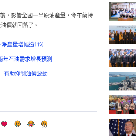
襲，影響全國一半原油產量，令布蘭特
天油價就回落了。
淨產量增幅逾11%
明兩年石油需求增長預測
應 有助抑制油價波動