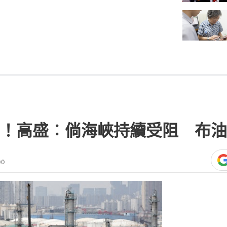
！高盛︰倘海峽持續受阻 布油
00