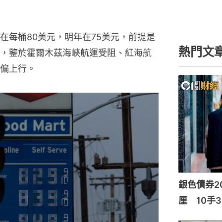
在每桶80美元，明年在75美元，前提是
熱門文
，鑒於霍爾木茲海峽航運受阻、紅海航
偏上行。
銀色債券20
厘 10手3