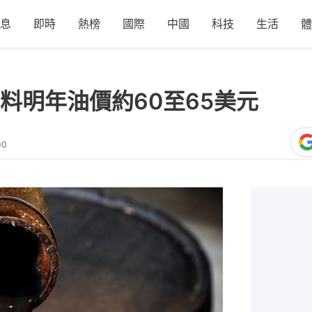
息
即時
熱榜
國際
中國
科技
生活
體
料明年油價約60至65美元
00