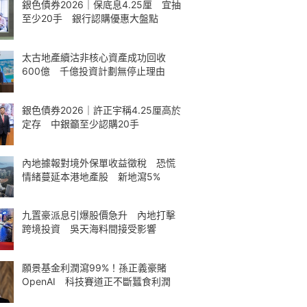
銀色債券2026｜保底息4.25厘 宜抽
至少20手 銀行認購優惠大盤點
太古地產續沽非核心資產成功回收
600億 千億投資計劃無停止理由
銀色債券2026｜許正宇稱4.25厘高於
定存 中銀籲至少認購20手
內地據報對境外保單收益徵稅 恐慌
情緒蔓延本港地產股 新地瀉5%
九置豪派息引爆股價急升 內地打擊
跨境投資 吳天海料間接受影響
願景基金利潤瀉99%！孫正義豪賭
OpenAI 科技賽道正不斷蠶食利潤