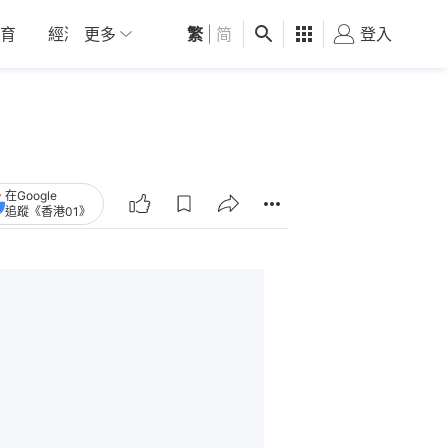
育
經濟
更多
01深圳
繁
觀點
|
简
健康
好食玩飛
登入
女
在Google
追蹤《香港01》