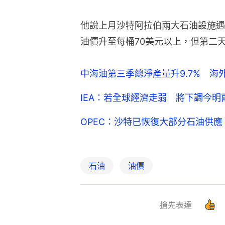
他說上月沙特阿拉伯兩大石油設施遇
油價升至每桶70美元以上，但第二
中海油第三季總淨產量升9.7% 海外
IEA：若全球經濟走弱 將下調今
OPEC：沙特已恢復大部分石油供
石油
油價
搶先表達