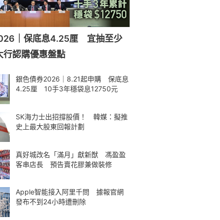
026｜保底息4.25厘 宜抽至少
大行認購優惠盤點
銀色債券2026｜8.21起申購 保底息
4.25厘 10手3年穩袋息12750元
SK海力士出招撐股價！ 韓媒：擬推
史上最大股東回報計劃
真好城改名「滿月」獻新猷 馮盈盈
客串店長 預告賣花膠兼做裝修
Apple智能接入阿里千問 據報官網
發布不到24小時遭刪除