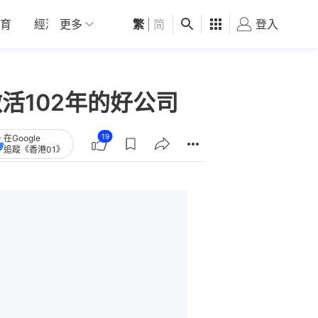
育
經濟
更多
01深圳
繁
觀點
|
简
健康
好食玩飛
登入
女
活102年的好公司
19
在Google
追蹤《香港01》