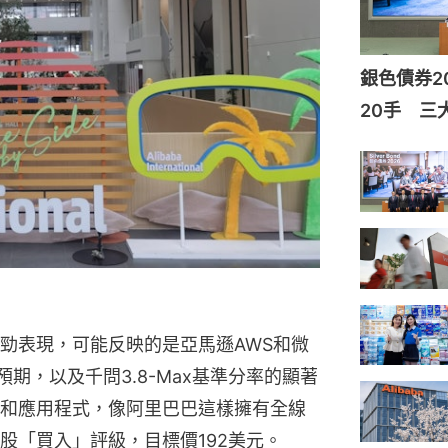
銀色債券2
20手 三
勁表現，可能反映的是亞馬遜AWS和微
預期，以及千問3.8-Max基準分率的顯著
和應用程式，像阿里巴巴這樣擁有全線
股「買入」評級，目標價192美元。