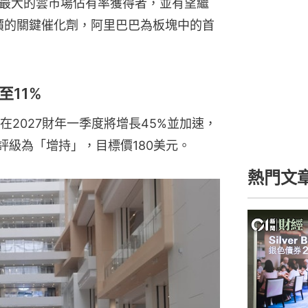
最大的雲市場佔有率獲得者，並有望繼
股價的關鍵催化劑，阿里巴巴為板塊中的首
11%
2027財年一季度將增長45%並加速，
評級為「增持」，目標價180美元。
熱門文