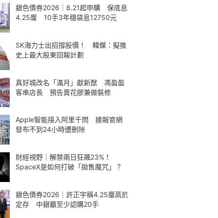
銀色債券2026｜8.21起申購 保底息
4.25厘 10手3年穩袋息12750元
SK海力士出招撐股價！ 韓媒：擬推
史上最大股東回報計劃
真好城改名「滿月」獻新猷 馮盈盈
客串店長 預告賣花膠兼做裝修
Apple智能接入阿里千問 據報官網
發布不到24小時遭刪除
財經視野｜解禁兩日狂飆23%！
SpaceX是如何打破「拋售魔咒」？
銀色債券2026｜許正宇稱4.25厘高於
定存 中銀籲至少認購20手