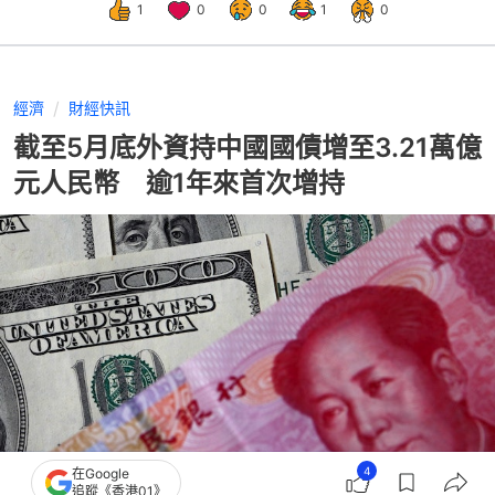
1
0
0
1
0
經濟
財經快訊
截至5月底外資持中國國債增至3.21萬億
元人民幣 逾1年來首次增持
4
在Google
追蹤《香港01》