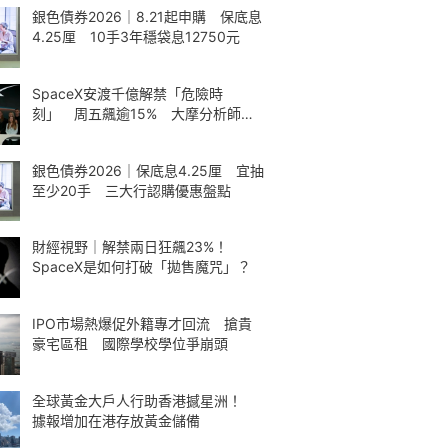
銀色債券2026｜8.21起申購 保底息
4.25厘 10手3年穩袋息12750元
SpaceX安渡千億解禁「危險時
刻」 周五飆逾15% 大摩分析師神
準
銀色債券2026｜保底息4.25厘 宜抽
至少20手 三大行認購優惠盤點
財經視野｜解禁兩日狂飆23%！
SpaceX是如何打破「拋售魔咒」？
IPO市場熱爆促外籍專才回流 搶貴
豪宅區租 國際學校學位爭崩頭
全球黃金大戶人行助香港撼星洲！
據報增加在港存放黃金儲備