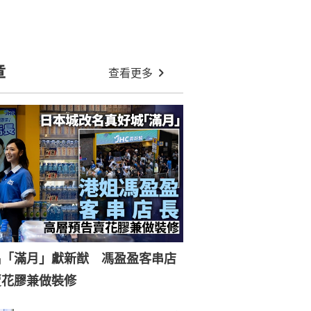
章
查看更多
名「滿月」獻新猷 馮盈盈客串店
賣花膠兼做裝修