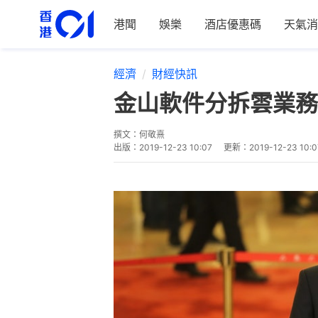
港聞
娛樂
酒店優惠碼
天氣消
經濟
財經快訊
金山軟件分拆雲業務
撰文：
何敬熹
出版：
2019-12-23 10:07
更新：
2019-12-23 10:0