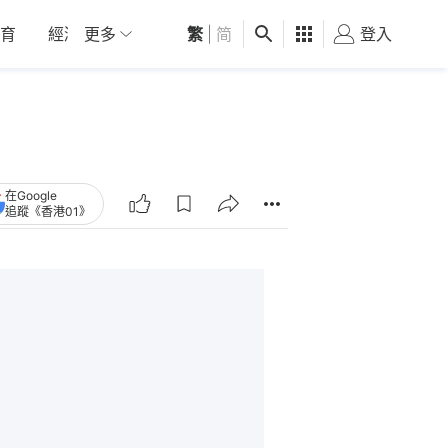
育
經濟
更多
01深圳
繁
觀點
|
简
健康
好食玩飛
登入
女
在Google
追蹤《香港01》