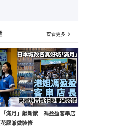
章
查看更多
名「滿月」獻新猷 馮盈盈客串店
賣花膠兼做裝修