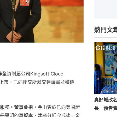
熱門文
屬公司Kingsoft Cloud 
）於美國上市，已向聯交所遞交建議書並獲確
真好城改
服務。董事會指，金山雲於已向美國證
長 預告
冊聲明的草擬本，建議分拆完成後，金