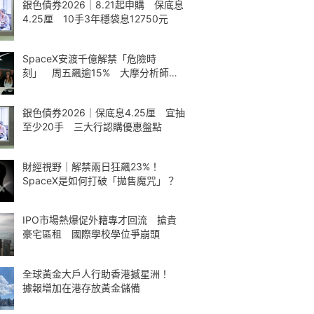
銀色債券2026｜8.21起申購 保底息
4.25厘 10手3年穩袋息12750元
SpaceX安渡千億解禁「危險時
刻」 周五飆逾15% 大摩分析師神
準
銀色債券2026｜保底息4.25厘 宜抽
至少20手 三大行認購優惠盤點
財經視野｜解禁兩日狂飆23%！
SpaceX是如何打破「拋售魔咒」？
IPO市場熱爆促外籍專才回流 搶貴
豪宅區租 國際學校學位爭崩頭
全球黃金大戶人行助香港撼星洲！
據報增加在港存放黃金儲備