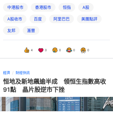
中港股市
香港股市
恒指
A股
A股收市
百度
阿里巴巴
美團點評
友邦
滙豐
4
0
0
0
0
經濟
財經快訊
恒地及新地飆逾半成 領恒生指數高收
91點 晶片股逆市下挫