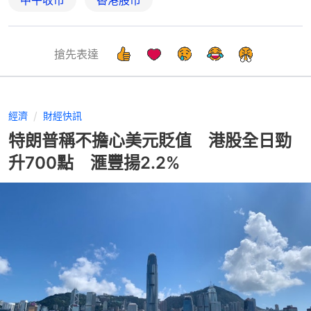
搶先表達
經濟
財經快訊
特朗普稱不擔心美元貶值 港股全日勁
升700點 滙豐揚2.2%