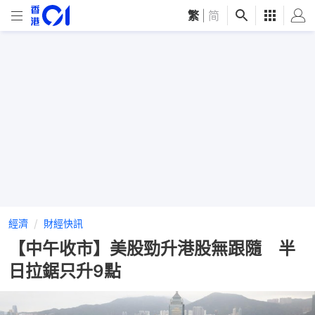
繁
|
简
經濟
財經快訊
【中午收市】美股勁升港股無跟隨 半
日拉鋸只升9點