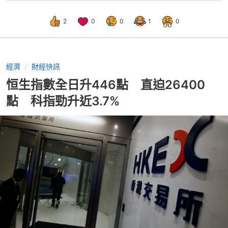
2
0
0
1
0
經濟
財經快訊
恒生指數全日升446點 直迫26400
點 科指勁升近3.7%