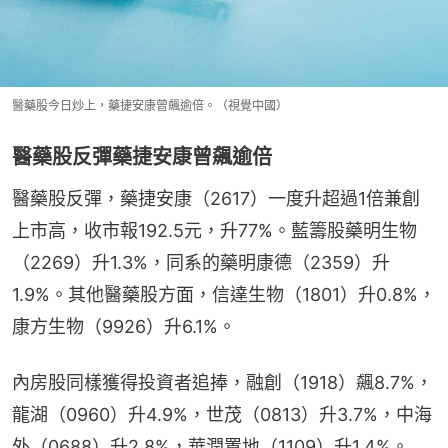
醫藥股今日炒上，藥捷安康曾飆逾倍。（視覺中國）
醫藥股反彈藥捷安康曾飆逾倍
醫藥股反彈，藥捷安康（2617）一度升超過1倍兼創
上市高，收市報192.5元，升77%。藍籌股藥明生物
（2269）升1.3%，同系的藥明康德（2359）升
1.9%。其他醫藥股方面，信達生物（1801）升0.8%，
康方生物（9926）升6.1%。
內房股同樣獲得投資者追捧，融創（1918）飆8.7%，
龍湖（0960）升4.9%，世茂（0813）升3.7%，中海
外（0688）升2.8%，華潤置地（1109）升1.4%。