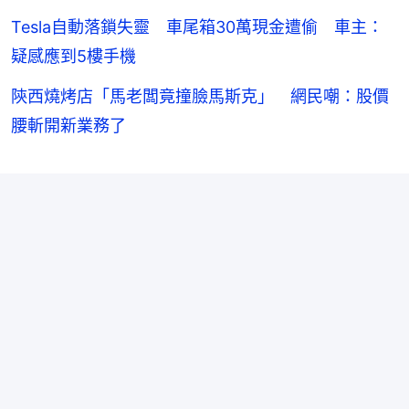
Tesla自動落鎖失靈 車尾箱30萬現金遭偷 車主：
疑感應到5樓手機
陝西燒烤店「馬老闆竟撞臉馬斯克」 網民嘲：股價
腰斬開新業務了