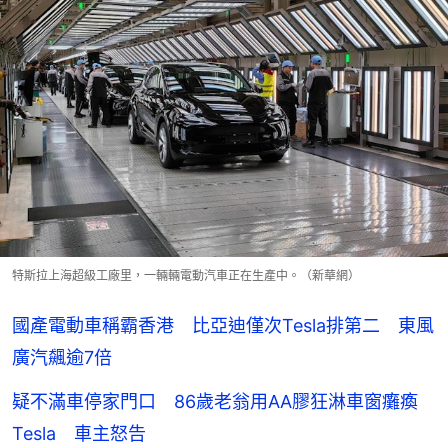
特斯拉上海超級工廠里，一輛輛電動汽車正在生產中。（新華網）
國產電動車稱霸香港 比亞迪僅次Tesla排第二 東風
廣汽飆逾7倍
疑不滿車停家門口 86歲老翁用AA膠狂淋車窗癱瘓
Tesla 車主怒告