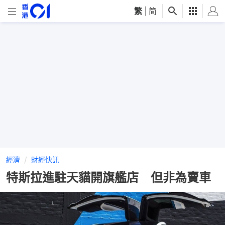
繁
|
简
經濟
財經快訊
特斯拉進駐天貓開旗艦店 但非為賣車