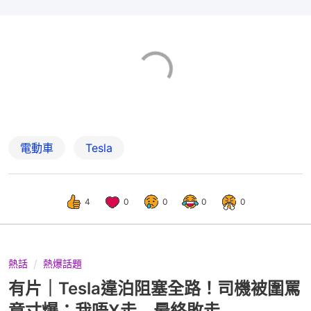
電動車
Tesla
4
0
0
0
0
熱話
熱爆話題
有片｜Tesla違泊阻塞全路！司機被圍罵
竟寸爆：我唔X走 最終敗走