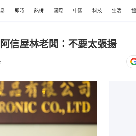
息
即時
熱榜
國際
中國
科技
生活
體
阿信屋林老闆︰不要太張揚
2