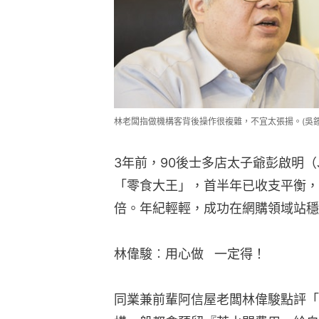
林老闆指做機構客背後操作很複雜，不宜太張揚。(吳鍾
3年前，90後士多店太子爺彭啟明（
「零食大王」，首半年已收支平衡，
倍。年紀輕輕，成功在網購領域站穩
林偉駿︰用心做   一定得！
同業兼前輩阿信屋老闆林偉駿點評「