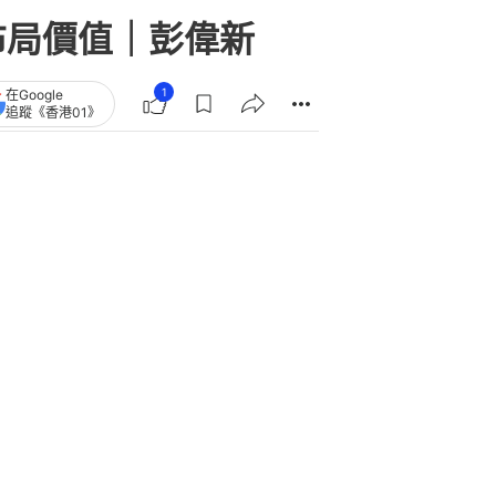
布局價值｜彭偉新
1
在Google
追蹤《香港01》