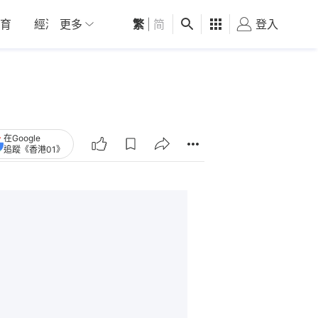
育
經濟
更多
01深圳
繁
觀點
|
简
健康
好食玩飛
登入
女
在Google
追蹤《香港01》