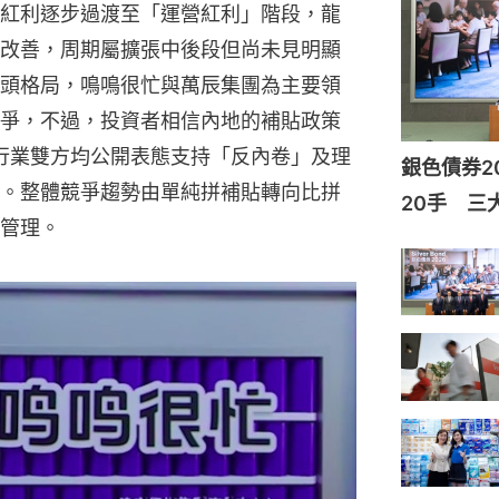
紅利逐步過渡至「運營紅利」階段，龍
改善，周期屬擴張中後段但尚未見明顯
頭格局，鳴鳴很忙與萬辰集團為主要領
爭，不過，投資者相信內地的補貼政策
，行業雙方均公開表態支持「反內卷」及理
銀色債券2
。整體競爭趨勢由單純拼補貼轉向比拼
20手 三
管理。