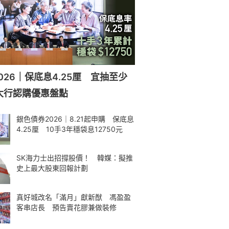
026｜保底息4.25厘 宜抽至少
大行認購優惠盤點
銀色債券2026｜8.21起申購 保底息
4.25厘 10手3年穩袋息12750元
SK海力士出招撐股價！ 韓媒：擬推
史上最大股東回報計劃
真好城改名「滿月」獻新猷 馮盈盈
客串店長 預告賣花膠兼做裝修