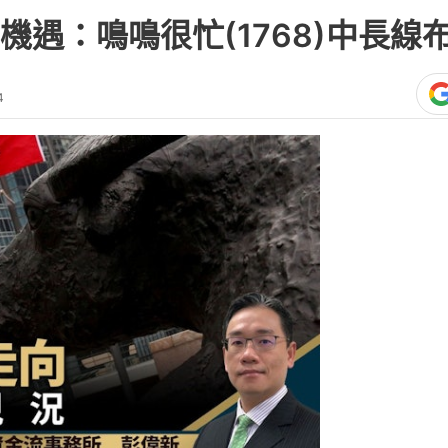
機遇：鳴鳴很忙(1768)中長線
4