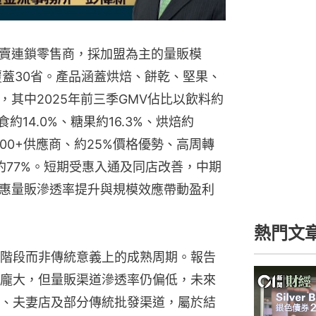
賣連鎖零售商，採加盟為主的量販模
，覆蓋30省。產品涵蓋烘焙、餅乾、堅果、
其中2025年前三季GMV佔比以飲料約
食約14.0%、糖果約16.3%、烘焙約
,500+供應商、約25%價格優勢、高周轉
約77%。短期受惠入通及同店改善，中期
惠量販滲透率提升與規模效應帶動盈利
熱門文
階段而非傳統意義上的成熟周期。報告
龐大，但量販渠道滲透率仍偏低，未來
、夫妻店及部分傳統批發渠道，屬於結