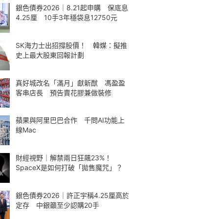
銀色債券2026｜8.21起申購 保底息
4.25厘 10手3年穩袋息12750元
SK海力士出招撐股價！ 韓媒：擬推
史上最大股東回報計劃
真好城改名「滿月」獻新猷 馮盈盈
客串店長 預告賣花膠兼做裝修
蘋果與阿里巴巴合作 千問AI功能上
線Mac
財經視野｜解禁兩日狂飆23%！
SpaceX是如何打破「拋售魔咒」？
銀色債券2026｜許正宇稱4.25厘高於
定存 中銀籲至少認購20手