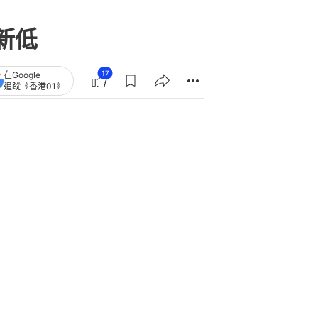
新低
17
在Google
追蹤《香港01》