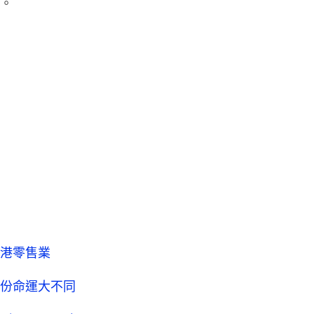
。
港零售業
份命運大不同