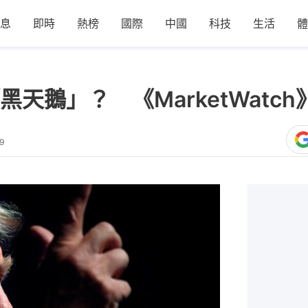
息
即時
熱榜
國際
中國
科技
生活
體
天鵝」？ 《MarketWatc
9