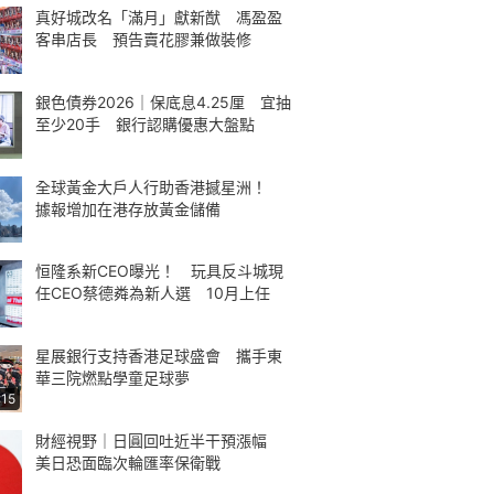
真好城改名「滿月」獻新猷 馮盈盈
客串店長 預告賣花膠兼做裝修
銀色債券2026｜保底息4.25厘 宜抽
至少20手 銀行認購優惠大盤點
全球黃金大戶人行助香港撼星洲！
據報增加在港存放黃金儲備
恒隆系新CEO曝光！ 玩具反斗城現
任CEO蔡德粦為新人選 10月上任
星展銀行支持香港足球盛會 攜手東
華三院燃點學童足球夢
:15
財經視野｜日圓回吐近半干預漲幅
美日恐面臨次輪匯率保衛戰