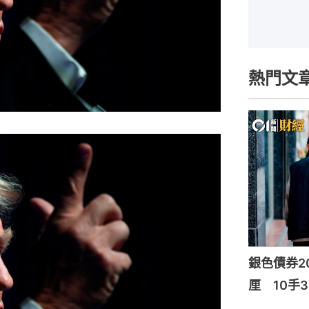
熱門文
銀色債券20
厘 10手3