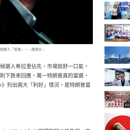
兩類人「受惠」。﹙路透社﹚
候選人希拉里佔先，市場就舒一口氣，
則下跌來回應。萬一特朗普真的當選，
tch》列出兩大「利好」情況，是特朗普當
00