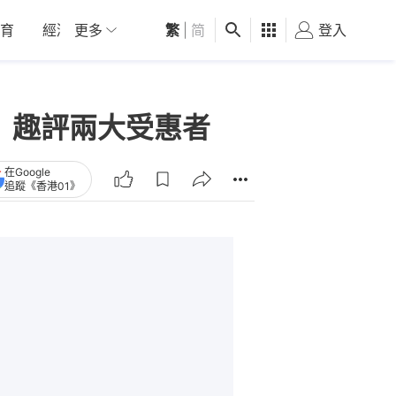
育
經濟
更多
01深圳
繁
觀點
|
简
健康
好食玩飛
登入
女
h》趣評兩大受惠者
在Google
追蹤《香港01》