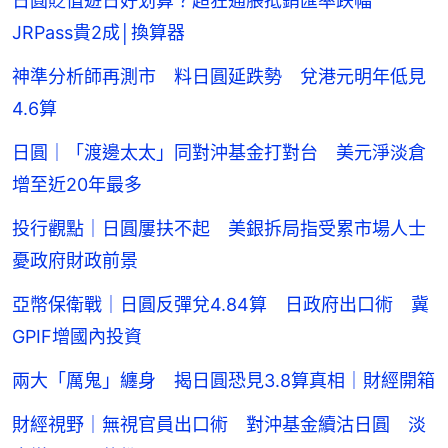
日圓貶值遊日好划算？超狂通脹抵銷匯率跌幅
JRPass貴2成│換算器
神準分析師再測市 料日圓延跌勢 兌港元明年低見
4.6算
日圓｜「渡邊太太」同對沖基金打對台 美元淨淡倉
增至近20年最多
投行觀點｜日圓屢扶不起 美銀拆局指受累市場人士
憂政府財政前景
亞幣保衛戰｜日圓反彈兌4.84算 日政府出口術 冀
GPIF增國內投資
兩大「厲鬼」纏身 揭日圓恐見3.8算真相｜財經開箱
財經視野｜無視官員出口術 對沖基金續沽日圓 淡