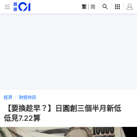
繁
|
简
經濟
財經快訊
【要換趁早？】日圓創三個半月新低
低見7.22算