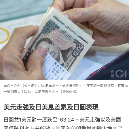
每百日圓6月24日跌至4.84港元水平，適逢暑假將近，在中環一間找換掂，有市民
一早到來大手吸納，以港幣換日圓。（湯致遠攝）
美元走強及日美息差累及日圓表現
日圓兌1美元對一度跌至163.24。美元走強以及美國
國債殖利率上升所致。美國和伊朗重燃的戰火推高了