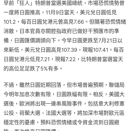
早前「狂人」特朗普當選美國總統，市場恐慌情勢曾
一度將日圓推高，11月9日當天，美元兌日圓低見
101.2，每百日圓兌港元曾高見7.66。但隨著恐慌情緒
消散，日本官員亦開腔指政府已做好干預匯市的準
備，日圓匯價調頭向下。今早日圓更跌至7月21日以
來新低，美元兌日圓高見107.39，現報107.41。每百
日圓兌港元低見7.21，現報7.22，比特朗普當選當天
的高位足足跌了5%有多。
不過，雖然日圓近期回落，但市場普遍預期，聯儲局
今明年加息次數有限，日圓跌幅有限。相反，美國大
選後，歐洲將出現一連串風險事件，包括意大利修憲
公投、荷蘭大選、法國大選等，將加深市場對歐元區
穩定性的憂慮，預料恐慌情緒或令資金流到日圓避