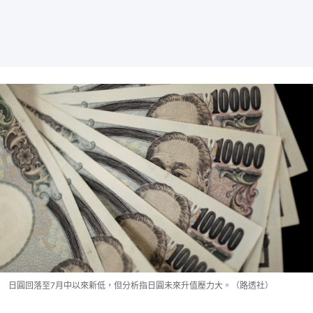
日圓回落至7月中以來新低，但分析指日圓未來升值壓力大。（路透社）