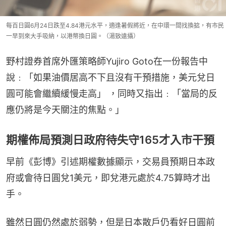
每百日圓6月24日跌至4.84港元水平，適逢暑假將近，在中環一間找換掂，有市民
一早到來大手吸納，以港幣換日圓。（湯致遠攝）
野村證券首席外匯策略師Yujiro Goto在一份報告中
說﹕「如果油價居高不下且沒有干預措施，美元兌日
圓可能會繼續緩慢走高」 ，同時又指出﹕「當局的反
應仍將是今天關注的焦點。」
期權佈局預測日政府待失守165才入市干預
早前《彭博》引述期權數據顯示，交易員預期日本政
府或會待日圓兌1美元，即兌港元處於4.75算時才出
手。
雖然日圓仍然處於弱勢，但是日本散戶仍看好日圓前