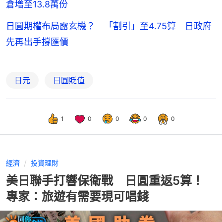
倉增至13.8萬份
日圓期權布局露玄機？ 「割引」至4.75算 日政府
先再出手撐匯價
日元
日圓貶值
1
0
0
0
0
經濟
投資理財
美日聯手打響保衛戰 日圓重返5算！
專家：旅遊有需要現可唱錢