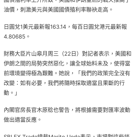
油價，刺激美元與美國國債殖利率聯袂走高。
日圓兌1美元最新報163.14，每百日圓兌港元最新報
4.80685。
財務大臣片山皋月周三（22日）對記者表示，美國和
伊朗之間的局勢突然惡化，讓全球始料未及，使得當
前環境變得極為艱難。她說，「我們的政策完全沒有
改變：如有必要，我們將隨時採取適當且果斷的行
動。」
內閣官房長官木原稔也警告，將根據需要對匯率波動
做出適當反應。
SBI FX Trade總裁Marito Ueda表示，市場對這些談