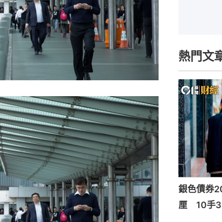
熱門文
銀色債券20
厘 10手3