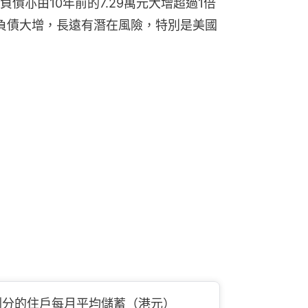
債亦由10年前的7.29萬元大增超過1倍
庭負債大增，長遠有潛在風險，特別是美國
別劃分的住戶每月平均儲蓄（港元）