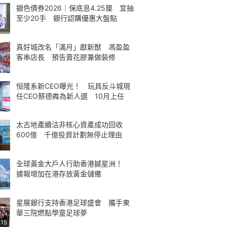
銀色債券2026｜保底息4.25厘 宜抽
至少20手 銀行認購優惠大盤點
真好城改名「滿月」獻新猷 馮盈盈
客串店長 預告賣花膠兼做裝修
恒隆系新CEO曝光！ 玩具反斗城現
任CEO蔡德粦為新人選 10月上任
太古地產續沽非核心資產成功回收
600億 千億投資計劃無停止理由
全球黃金大戶人行助香港撼星洲！
據報增加在港存放黃金儲備
星展銀行支持香港足球盛會 攜手東
華三院燃點學童足球夢
:15