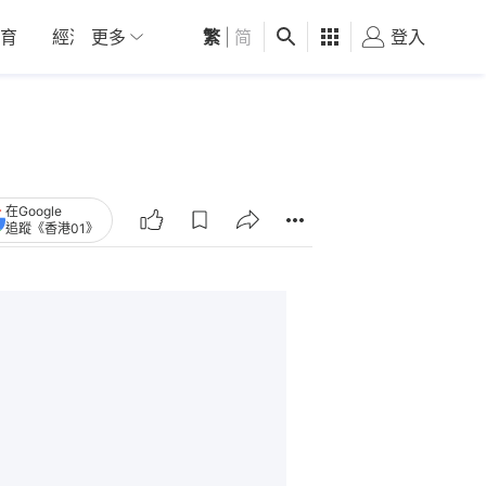
育
經濟
更多
01深圳
繁
觀點
|
简
健康
好食玩飛
登入
女
在Google
追蹤《香港01》