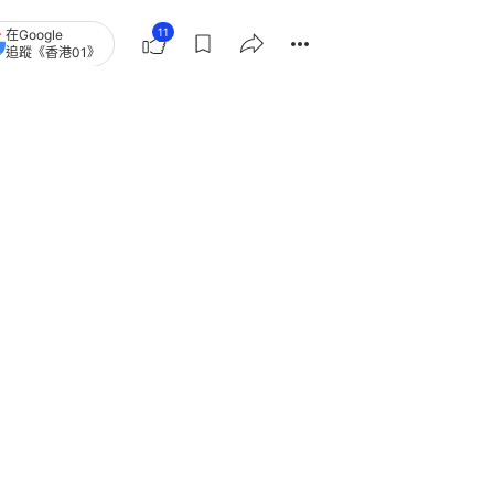
11
在Google
追蹤《香港01》