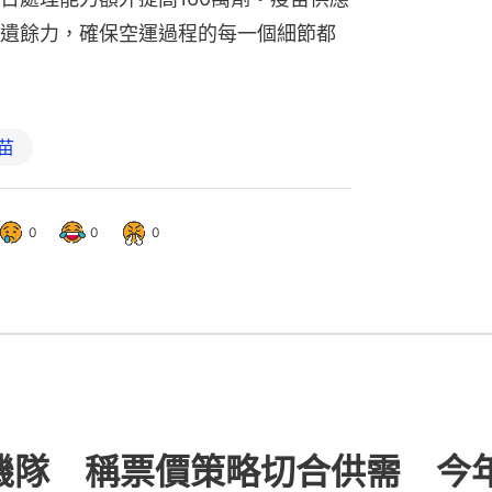
遺餘力，確保空運過程的每一個細節都
苗
0
0
0
拓機隊 稱票價策略切合供需 今年