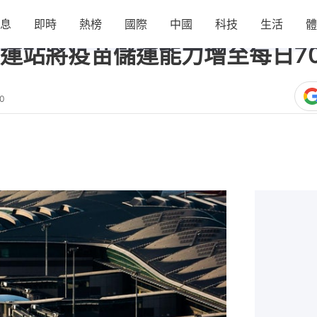
息
即時
熱榜
國際
中國
科技
生活
體
運站將疫苗儲運能力增至每日7
40