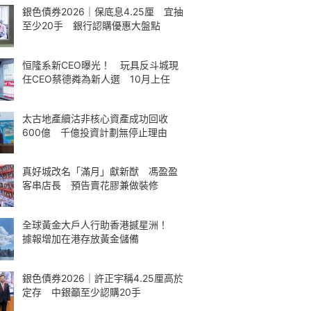
銀色債券2026｜保底息4.25厘 宜抽
至少20手 銀行認購優惠大盤點
恒隆系新CEO曝光！ 玩具反斗城現
任CEO蔡德粦為新人選 10月上任
太古地產續沽非核心資產成功回收
600億 千億投資計劃無停止理由
真好城改名「滿月」獻新猷 馮盈盈
客串店長 預告賣花膠兼做裝修
全球黃金大戶人行助香港撼星洲！
據報增加在港存放黃金儲備
銀色債券2026｜許正宇稱4.25厘高於
定存 中銀籲至少認購20手