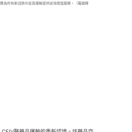
費為所有新冠肺炎疫苗運輸提供該項增值服務。（羅國輝
 CEIV醫藥品運輸的重新認證。該藥品空