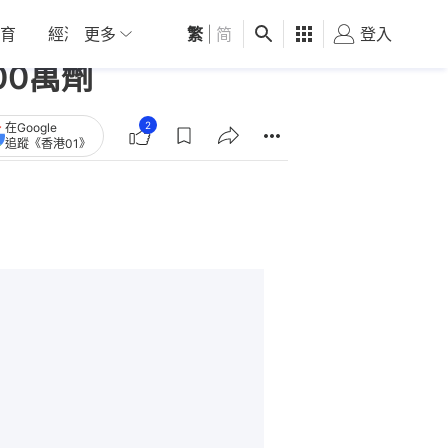
育
經濟
更多
01深圳
繁
觀點
|
简
健康
好食玩飛
登入
女
00萬劑
2
在Google
追蹤《香港01》