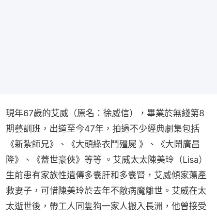
現年67歲的艾威（原名：徐威信），畢業於無綫第8
期藝訓班，出道至今47年，拍過不少經典劇集包括
《新紮師兄》、《大頭綠衣鬥殭屍 》、《大鬧廣昌
隆》、《蓋世豪俠》等等 。艾威太太陳美玲（Lisa）
生前患有家族性遺傳多囊肝和多囊腎，艾威傾家蕩產
救妻子，可惜陳美玲於去年不敵病魔離世。艾威在太
太逝世後，帶工人同隻狗一家人搬入長洲，他曾接受