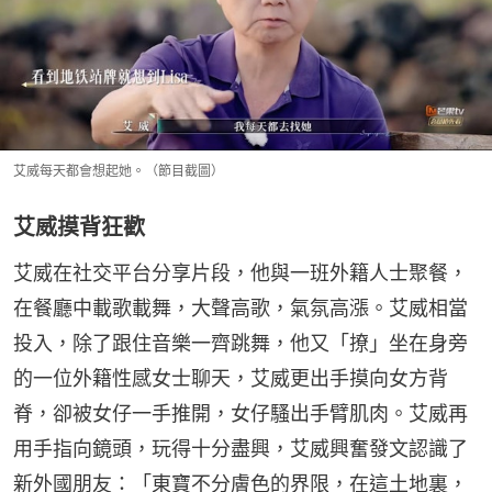
艾威每天都會想起她。（節目截圖）
艾威摸背狂歡
艾威在社交平台分享片段，他與一班外籍人士聚餐，
在餐廳中載歌載舞，大聲高歌，氣氛高漲。艾威相當
投入，除了跟住音樂一齊跳舞，他又「撩」坐在身旁
的一位外籍性感女士聊天，艾威更出手摸向女方背
脊，卻被女仔一手推開，女仔騷出手臂肌肉。艾威再
用手指向鏡頭，玩得十分盡興，艾威興奮發文認識了
新外國朋友：「東寶不分膚色的界限，在這土地裏，