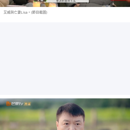
艾威與亡妻Lisa。(節目截圖)