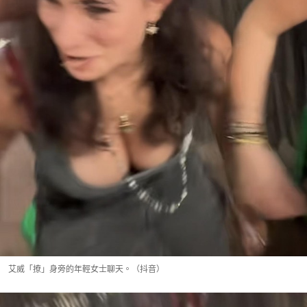
艾威「撩」身旁的年輕女士聊天。（抖音）