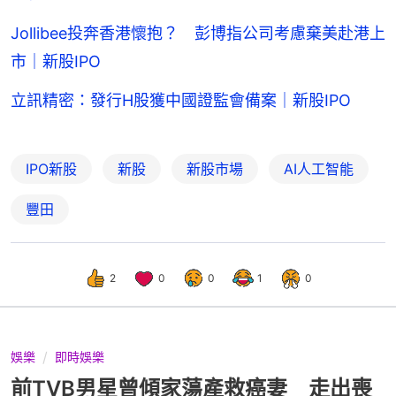
Jollibee投奔香港懷抱？ 彭博指公司考慮棄美赴港上
市｜新股IPO
立訊精密：發行H股獲中國證監會備案｜新股IPO
IPO新股
新股
新股市場
AI人工智能
豐田
2
0
0
1
0
娛樂
即時娛樂
前TVB男星曾傾家蕩產救癌妻 走出喪