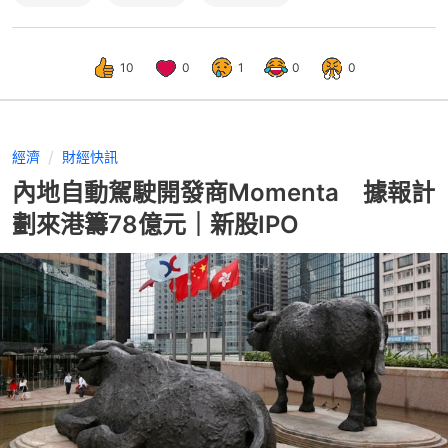
10
0
1
0
0
經濟
財經快訊
內地自動駕駛開發商Momenta 據報計
劃來港籌78億元｜新股IPO