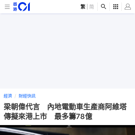
繁
|
简
經濟
財經快訊
梁朝偉代言 內地電動車生產商阿維塔
傳擬來港上市 最多籌78億