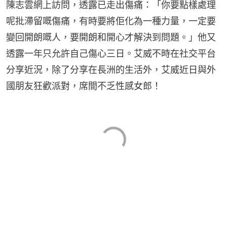
陳志雲網上訪問，透露已走出傷痛：「你要點樣處理
呢批滯留嘅傷痛，有時要將佢化為一種力量，一定要
變回開朗嘅人，要開朗和開心才解決到問題。」他又
透露一年只允許自己傷心三日。艾威不時在社交平台
分享近況，除了分享在長洲的生活外，艾威近日與外
國朋友狂歡派對，席間不乏性感女郎！