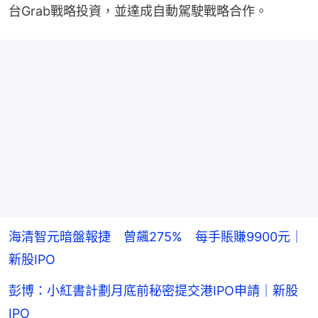
台Grab戰略投資，並達成自動駕駛戰略合作。
海清智元暗盤報捷 曾飆275% 每手賬賺9900元｜
新股IPO
彭博：小紅書計劃月底前秘密提交港IPO申請｜新股
IPO