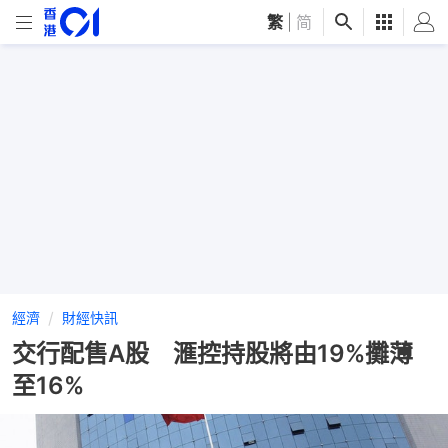
繁
|
简
經濟
財經快訊
交行配售A股 滙控持股將由19%攤薄
至16%