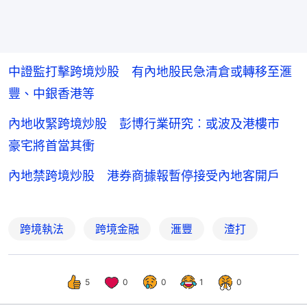
中證監打擊跨境炒股 有內地股民急清倉或轉移至滙
豐、中銀香港等
內地收緊跨境炒股 彭博行業研究︰或波及港樓市
豪宅將首當其衝
內地禁跨境炒股 港券商據報暫停接受內地客開戶
跨境執法
跨境金融
滙豐
渣打
5
0
0
1
0