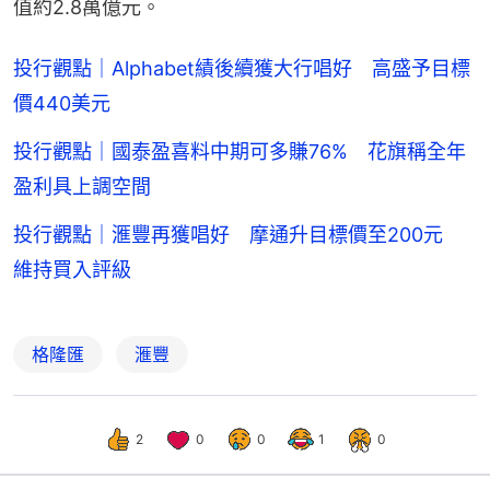
值約2.8萬億元。
投行觀點｜Alphabet績後續獲大行唱好 高盛予目標
價440美元
投行觀點｜國泰盈喜料中期可多賺76% 花旗稱全年
盈利具上調空間
投行觀點｜滙豐再獲唱好 摩通升目標價至200元
維持買入評級
格隆匯
滙豐
2
0
0
1
0