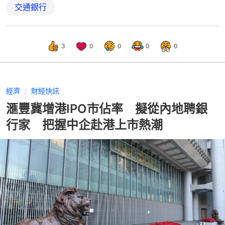
交通銀行
3
0
0
0
0
經濟
財經快訊
滙豐冀增港IPO市佔率 擬從內地聘銀
行家 把握中企赴港上市熱潮