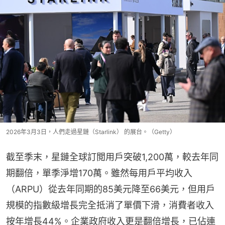
2026年3月3日，人們走過星鏈（Starlink） 的展台。（Getty）
截至季末，星鏈全球訂閲用戶突破1,200萬，較去年同
期翻倍，單季淨增170萬。雖然每用戶平均收入
（ARPU）從去年同期的85美元降至66美元，但用戶
規模的指數級增長完全抵消了單價下滑，消費者收入
按年增長44%。企業政府收入更是翻倍增長，已佔連