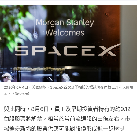
2026年6月4日，美國紐約，SpaceX首次公開招股的標誌牌在摩根士丹利大廈展
示。（Reuters）
與此同時，8月6日，員工及早期投資者持有的約9.12
億股股票將解禁，相當於當前流通股的三倍左右，市
場擔憂新增的股票供應可能對股價形成進一步壓制。