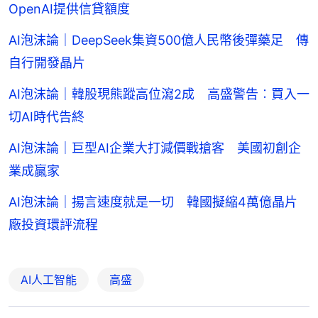
OpenAI提供信貸額度
AI泡沫論｜DeepSeek集資500億人民幣後彈藥足 傳
自行開發晶片
AI泡沫論｜韓股現熊蹤高位瀉2成 高盛警告︰買入一
切AI時代告終
AI泡沫論｜巨型AI企業大打減價戰搶客 美國初創企
業成贏家
AI泡沫論｜揚言速度就是一切 韓國擬縮4萬億晶片
廠投資環評流程
AI人工智能
高盛