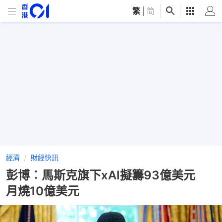
繁
|
简
經濟
財經快訊
彭博︰馬斯克旗下xAI擬籌93億美元
月燒10億美元