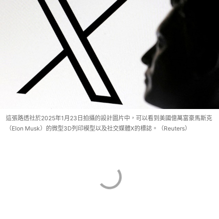
這張路透社於2025年1月23日拍攝的設計圖片中，可以看到美國億萬富豪馬斯克
（Elon Musk）的微型3D列印模型以及社交媒體X的標誌。（Reuters）