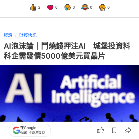
2
0
0
0
0
經濟
財經快訊
AI泡沫論｜鬥燒錢押注AI 城堡投資料
科企需發債5000億美元買晶片
在Google
追蹤《香港01》