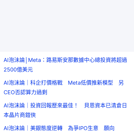
AI泡沬論│Meta：路易斯安那數據中心總投資將超過
2500億美元
AI泡沫論｜科企打價格戰 Meta低價推新模型 另
CEO否認算力過剩
AI泡沫論｜投資回報歷來最佳！ 貝恩資本已清倉日
本晶片商鎧俠
AI泡沫論｜美銀態度逆轉 為爭IPO生意 願向