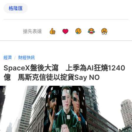
格隆匯
搶先表達
經濟
財經快訊
SpaceX盤後大瀉 上季為AI狂燒1240
億 馬斯克信徒以掟貨Say NO