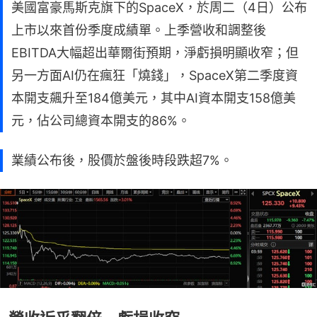
美國富豪馬斯克旗下的SpaceX，於周二（4日）公布
上市以來首份季度成績單。上季營收和調整後
EBITDA大幅超出華爾街預期，淨虧損明顯收窄；但
另一方面AI仍在瘋狂「燒錢」，SpaceX第二季度資
本開支飆升至184億美元，其中AI資本開支158億美
元，佔公司總資本開支的86%。
業績公布後，股價於盤後時段跌超7%。