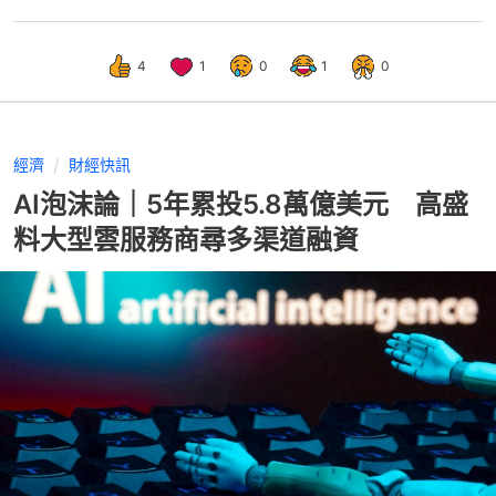
4
1
0
1
0
經濟
財經快訊
AI泡沫論｜5年累投5.8萬億美元 高盛
料大型雲服務商尋多渠道融資