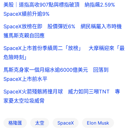
美股｜道指高收907點與標指破頂 納指飆2.59%
SpaceX績前升逾9%
SpaceX放榜在即 股價彈近6% 網民稱屬入市時機
獲馬斯克親自回應
SpaceX上市首份季績周二「放榜」 大摩稱迎來「最
危險時刻」
馬斯克身家一個月縮水逾6000億美元 回落到
SpaceX上市前水平
SpaceX火箭殘骸將撞月球 威力如同三噸TNT 專
家憂太空垃圾威脅
格隆匯
太空
SpaceX
Elon Musk