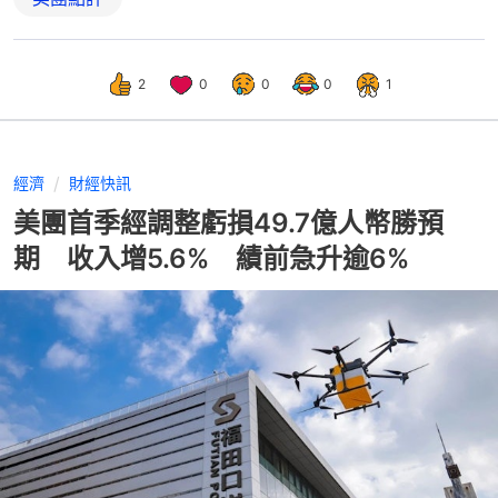
2
0
0
0
1
經濟
財經快訊
美團首季經調整虧損49.7億人幣勝預
期 收入增5.6% 績前急升逾6%