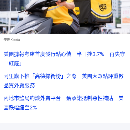
美團Keeta
美團據報考慮首度發行點心債 半日挫3.7% 再失守
「紅底」
阿里旗下推「高德掃街榜」之際 美團大眾點評重啟
品質外賣服務
內地市監局約談外賣平台 獲承諾抵制惡性補貼 美
團跌幅縮至2%