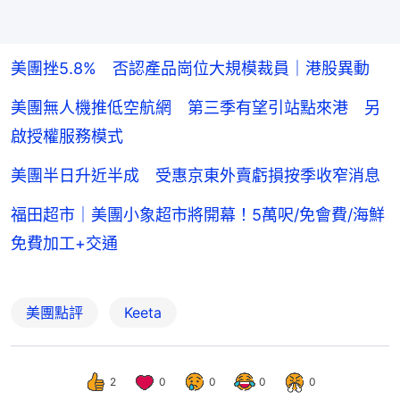
美團挫5.8% 否認產品崗位大規模裁員｜港股異動
美團無人機推低空航網 第三季有望引站點來港 另
啟授權服務模式
美團半日升近半成 受惠京東外賣虧損按季收窄消息
福田超市｜美團小象超市將開幕！5萬呎/免會費/海鮮
免費加工+交通
美團點評
Keeta
2
0
0
0
0