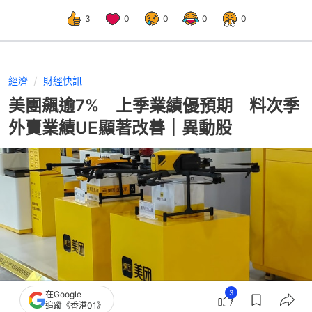
3
0
0
0
0
經濟
財經快訊
美團飆逾7% 上季業績優預期 料次季
外賣業績UE顯著改善｜異動股
3
在Google
追蹤《香港01》