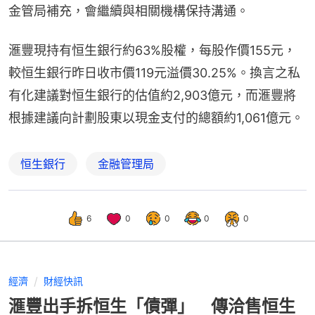
金管局補充，會繼續與相關機構保持溝通。
滙豐現持有恒生銀行約63%股權，每股作價155元，
較恒生銀行昨日收市價119元溢價30.25%。換言之私
有化建議對恒生銀行的估值約2,903億元，而滙豐將
根據建議向計劃股東以現金支付的總額約1,061億元。
恒生銀行
金融管理局
6
0
0
0
0
經濟
財經快訊
滙豐出手拆恒生「債彈」 傳洽售恒生