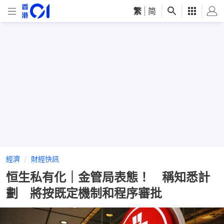
繁
|
简
經濟
財經快訊
恒生私有化｜金管局表態！ 稱知悉計
劃 將按既定機制和程序審批