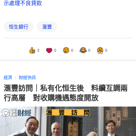
示處理不良貸款
恒生銀行
滙豐
3
0
0
0
0
經濟
財經快訊
滙豐訪問｜私有化恒生後 料續互調兩
行高層 對收購機遇態度開放