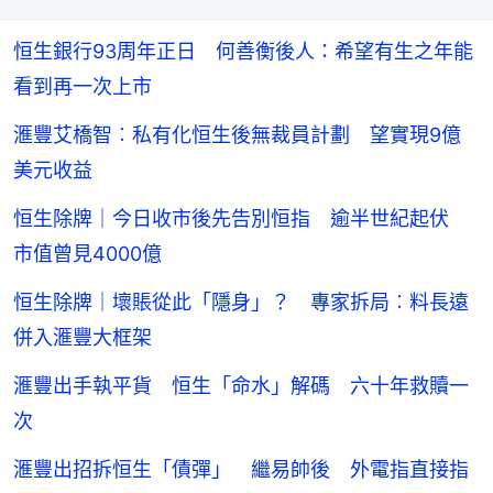
恒生銀行93周年正日 何善衡後人：希望有生之年能
看到再一次上市
滙豐艾橋智︰私有化恒生後無裁員計劃 望實現9億
美元收益
恒生除牌｜今日收市後先告別恒指 逾半世紀起伏
市值曾見4000億
恒生除牌｜壞賬從此「隱身」？ 專家拆局︰料長遠
併入滙豐大框架
滙豐出手執平貨 恒生「命水」解碼 六十年救贖一
次
滙豐出招拆恒生「債彈」 繼易帥後 外電指直接指